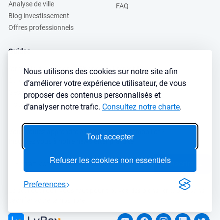
Analyse de ville
FAQ
Blog investissement
Offres professionnels
Guides
Stratégie de location
Finance de l'immobilier
Nous utilisons des cookies sur notre site afin
Guide immobilier
Crédit immobilier
d’améliorer votre expérience utilisateur, de vous
Gestion locative
Simulateurs immobilier
proposer des contenus personnalisés et
Fiscalité immobilière
Lybox vs DVF
d’analyser notre trafic.
Consultez notre charte
.
Vous voulez apprendre à investir dans l’immobilier ?
Tout accepter
Inscrivez vous à notre newsletter gratuite :
Refuser les cookies non essentiels
S'inscrire
→
Preferences
Le seul outil qu’il vous faut pour trouvez des biens rentables sans
sacrifier votre temps libre