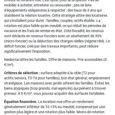
Investir en location nue, c'est opter pour la simplicité. Pas de
mobilier à acheter, entretenir ou renouveler ; pas de liste
d'équipements obligatoires à respecter ; des baux de 3 ans qui
stabilisent la relation locative. Cette stratégie attire des locataires
qui s'installent pour durer : familles, couples, actifs établis. La
rotation est plus faible qu'en meublé, ce qui réduit les périodes de
vacance et les frais de remise en état. Côté fiscalité, les revenus
sont déclarés en revenus fonciers avec un abattement de 30%
(micro-foncier) ou la déduction des charges réelles (régime réel). Le
déficit foncier, créé par des travaux importants, peut réduire
significativement l'imposition.
Niedernai attire les familles. Offre de maisons. Prix accessibles (0
€/m²).
Critères de sélection :
surface adaptée à la cible (T2 pour
actifs/seniors, T3-T4 pour familles), bon état général, emplacement
stratégique. Les maisons avec jardin attirent les familles. Évitez les
biens atypiques (trop grands, mal agencés) qui peinent à trouver
preneur. À 0 €/m², vous pouvez acquérir des surfaces familiales.
Équation financière.
La location nue offre un rendement
généralement inférieur de 10-15% au meublé, compensé par une
gestion plus légère et une rotation plus faible. Moins de rotation