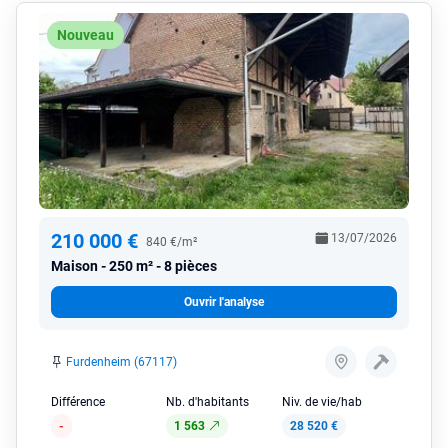
Nouveau
210 000 €
13/07/2026
840 €/m²
Maison
250 m² - 8 pièces
Ouvrir l'analyse
Furdenheim (67117)
Différence
Nb. d'habitants
Niv. de vie/hab
-
1 563
28 520 €