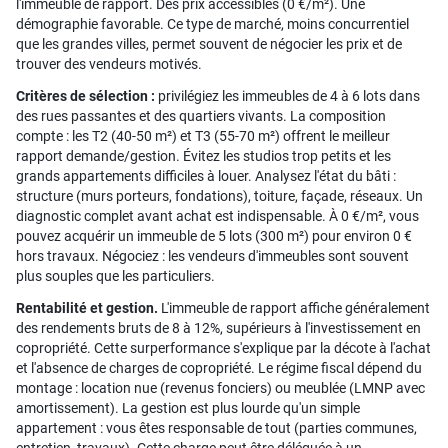
l'immeuble de rapport. Des prix accessibles (0 €/m²). Une
démographie favorable. Ce type de marché, moins concurrentiel
que les grandes villes, permet souvent de négocier les prix et de
trouver des vendeurs motivés.
Critères de sélection :
privilégiez les immeubles de 4 à 6 lots dans
des rues passantes et des quartiers vivants. La composition
compte : les T2 (40-50 m²) et T3 (55-70 m²) offrent le meilleur
rapport demande/gestion. Évitez les studios trop petits et les
grands appartements difficiles à louer. Analysez l'état du bâti :
structure (murs porteurs, fondations), toiture, façade, réseaux. Un
diagnostic complet avant achat est indispensable. À 0 €/m², vous
pouvez acquérir un immeuble de 5 lots (300 m²) pour environ 0 €
hors travaux. Négociez : les vendeurs d'immeubles sont souvent
plus souples que les particuliers.
Rentabilité et gestion.
L'immeuble de rapport affiche généralement
des rendements bruts de 8 à 12%, supérieurs à l'investissement en
copropriété. Cette surperformance s'explique par la décote à l'achat
et l'absence de charges de copropriété. Le régime fiscal dépend du
montage : location nue (revenus fonciers) ou meublée (LMNP avec
amortissement). La gestion est plus lourde qu'un simple
appartement : vous êtes responsable de tout (parties communes,