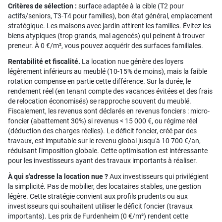
Critères de sélection :
surface adaptée à la cible (T2 pour
actifs/seniors, T3-T4 pour familles), bon état général, emplacement
stratégique. Les maisons avec jardin attirent les familles. Évitez les
biens atypiques (trop grands, mal agencés) qui peinent à trouver
preneur. À 0 €/m², vous pouvez acquérir des surfaces familiales.
Rentabilité et fiscalité.
La location nue génère des loyers
légèrement inférieurs au meublé (10-15% de moins), mais la faible
rotation compense en partie cette différence. Sur la durée, le
rendement réel (en tenant compte des vacances évitées et des frais
de relocation économisés) se rapproche souvent du meublé.
Fiscalement, les revenus sont déclarés en revenus fonciers : micro-
foncier (abattement 30%) si revenus < 15 000 €, ou régime réel
(déduction des charges réelles). Le déficit foncier, créé par des
travaux, est imputable sur le revenu global jusqu'à 10 700 €/an,
réduisant l'imposition globale. Cette optimisation est intéressante
pour les investisseurs ayant des travaux importants à réaliser.
À qui s'adresse la location nue ?
Aux investisseurs qui privilégient
la simplicité. Pas de mobilier, des locataires stables, une gestion
légère. Cette stratégie convient aux profils prudents ou aux
investisseurs qui souhaitent utiliser le déficit foncier (travaux
importants). Les prix de Furdenheim (0 €/m²) rendent cette