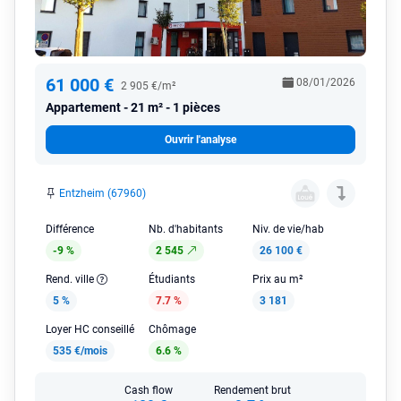
61 000 €
08/01/2026
2 905 €/m²
Appartement
21 m² - 1 pièces
Ouvrir l'analyse
Entzheim (67960)
Différence
Nb. d'habitants
Niv. de vie/hab
-9 %
2 545
26 100 €
Rend. ville
Étudiants
Prix au m²
5 %
7.7 %
3 181
Loyer HC conseillé
Chômage
535 €/mois
6.6 %
Cash flow
Rendement brut