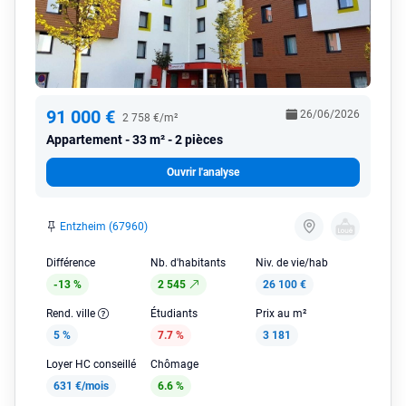
91 000 €
26/06/2026
2 758 €/m²
Appartement
33 m² - 2 pièces
Ouvrir l'analyse
Entzheim (67960)
Différence
Nb. d'habitants
Niv. de vie/hab
-13 %
2 545
26 100 €
Rend. ville
Étudiants
Prix au m²
5 %
7.7 %
3 181
Loyer HC conseillé
Chômage
631 €/mois
6.6 %