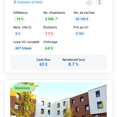
Entzheim (67960)
Différence
Nb. d'habitants
Niv. de vie/hab
-19 %
2 545
26 100 €
Rend. ville
Étudiants
Prix au m²
5 %
7.7 %
3 181
Loyer HC conseillé
Chômage
607 €/mois
6.6 %
Cash flow
Rendement brut
63 €
8.7 %
Nouveau