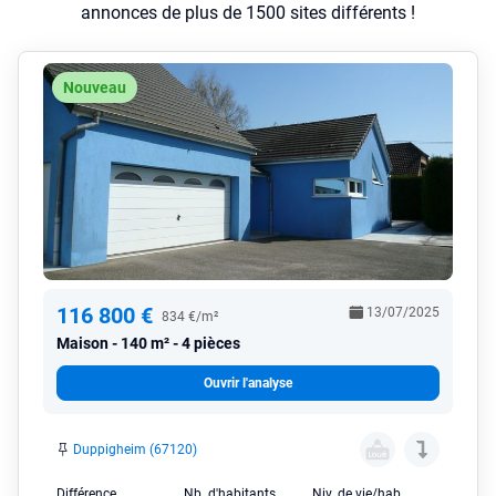
annonces de plus de 1500 sites différents !
Nouveau
116 800 €
13/07/2025
834 €/m²
Maison
140 m² - 4 pièces
Ouvrir l'analyse
Duppigheim (67120)
Différence
Nb. d'habitants
Niv. de vie/hab