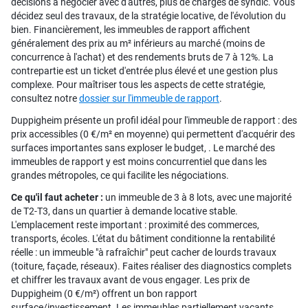
décisions à négocier avec d'autres, plus de charges de syndic. Vous
décidez seul des travaux, de la stratégie locative, de l'évolution du
bien. Financièrement, les immeubles de rapport affichent
généralement des prix au m² inférieurs au marché (moins de
concurrence à l'achat) et des rendements bruts de 7 à 12%. La
contrepartie est un ticket d'entrée plus élevé et une gestion plus
complexe. Pour maîtriser tous les aspects de cette stratégie,
consultez notre
dossier sur l'immeuble de rapport
.
Duppigheim présente un profil idéal pour l'immeuble de rapport : des
prix accessibles (0 €/m² en moyenne) qui permettent d'acquérir des
surfaces importantes sans exploser le budget, . Le marché des
immeubles de rapport y est moins concurrentiel que dans les
grandes métropoles, ce qui facilite les négociations.
Ce qu'il faut acheter :
un immeuble de 3 à 8 lots, avec une majorité
de T2-T3, dans un quartier à demande locative stable.
L'emplacement reste important : proximité des commerces,
transports, écoles. L'état du bâtiment conditionne la rentabilité
réelle : un immeuble "à rafraîchir" peut cacher de lourds travaux
(toiture, façade, réseaux). Faites réaliser des diagnostics complets
et chiffrer les travaux avant de vous engager. Les prix de
Duppigheim (0 €/m²) offrent un bon rapport
surface/investissement. Les immeubles partiellement vacants