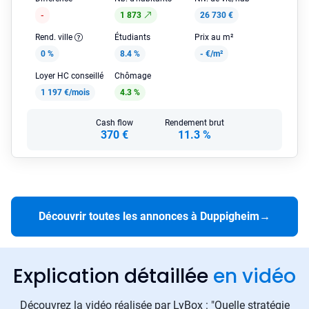
-
1 873
26 730 €
Rend. ville
Étudiants
Prix au m²
0 %
8.4 %
-
€/m²
Loyer HC conseillé
Chômage
1 197 €/mois
4.3 %
Cash flow
Rendement brut
370 €
11.3 %
Découvrir toutes les annonces à Duppigheim
→
Explication détaillée
en vidéo
Découvrez la vidéo réalisée par LyBox : "Quelle stratégie