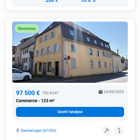
206 €
10.6 %
Nouveau
97 500 €
24/09/2025
793 €/m²
Commerce
123 m²
Ouvrir l'analyse
Diemeringen (67430)