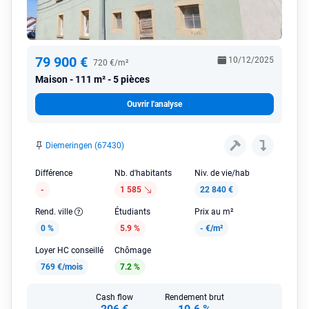
79 900 €
10/12/2025
720 €/m²
Maison
111 m² - 5 pièces
Ouvrir l'analyse
Diemeringen (67430)
Différence
Nb. d'habitants
Niv. de vie/hab
-
1 585
22 840 €
Rend. ville
Étudiants
Prix au m²
0 %
5.9 %
-
€/m²
Loyer HC conseillé
Chômage
769 €/mois
7.2 %
Cash flow
Rendement brut