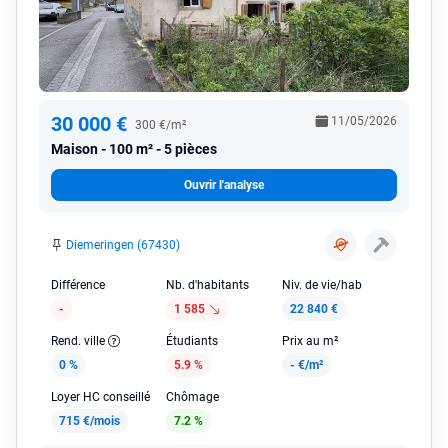
30 000 €
11/05/2026
300 €/m²
Maison
100 m² - 5 pièces
Ouvrir l'analyse
Diemeringen (67430)
Différence
Nb. d'habitants
Niv. de vie/hab
-
1 585
22 840 €
Rend. ville
Étudiants
Prix au m²
0 %
5.9 %
-
€/m²
Loyer HC conseillé
Chômage
715 €/mois
7.2 %