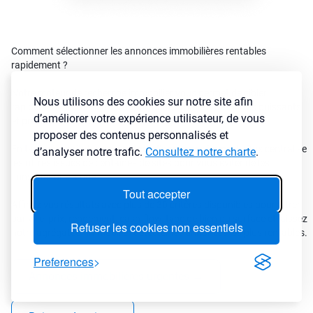
Comment sélectionner les annonces immobilières rentables
rapidement ?
Notre moteur de recherche immobilier vous permet de cibler
Nous utilisons des cookies sur notre site afin
rapidement les meilleures opportunités grâce à des filtres puissants
d’améliorer votre expérience utilisateur, de vous
et précis pensé par des investisseurs pour des investisseurs
proposer des contenus personnalisés et
En tant que véritable
agrégateur d’annonces immo
, LyBox centralise
d’analyser notre trafic.
Consultez notre charte
.
les offres issues de centaines de sites pour vous éviter de les
consulter une à une.
Tout accepter
Affinez vos résultats avec plus de 30 critères disponibles pour filtrer
par ville, prix, rendement, cash-flow, type de bien ou surface et laissez
Refuser les cookies non essentiels
notre agrégateur immobilier détecter les annonces les plus rentables.
Preferences
Annonces immobilières urgentes
→