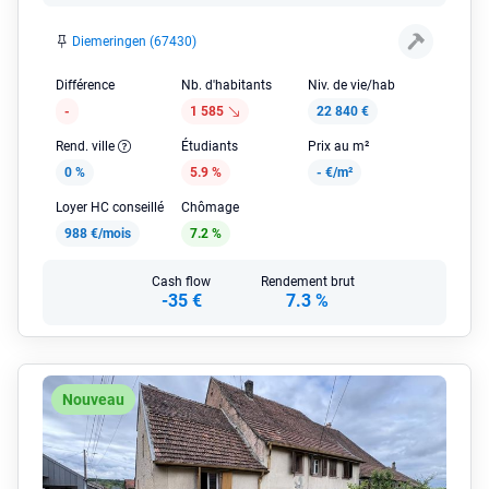
Diemeringen (67430)
Différence
Nb. d'habitants
Niv. de vie/hab
-
1 585
22 840 €
Rend. ville
Étudiants
Prix au m²
0 %
5.9 %
-
€/m²
Loyer HC conseillé
Chômage
988 €/mois
7.2 %
Cash flow
Rendement brut
-35 €
7.3 %
Nouveau