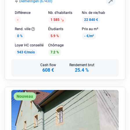
Diemeringen (67430)
Différence
Nb. d'habitants
Niv. de vie/hab
-
1 585
22 840 €
Rend. ville
Étudiants
Prix au m²
0 %
5.9 %
-
€/m²
Loyer HC conseillé
Chômage
943 €/mois
7.2 %
Cash flow
Rendement brut
608 €
25.4 %
Nouveau