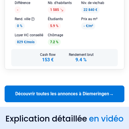
Différence
Nb. d'habitants
Niv. de vie/hab
-
1 585
22 840 €
Rend. ville
Étudiants
Prix au m²
0 %
5.9 %
-
€/m²
Loyer HC conseillé
Chômage
829 €/mois
7.2 %
Cash flow
Rendement brut
153 €
9.4 %
Découvrir toutes les annonces à Diemeringen
→
Explication détaillée
en vidéo