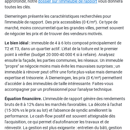
approfondir, notre
dossier sur l'immeuble de rapport
vous donnera
toutes les clés.
Diemeringen présente les caractéristiques recherchées pour
l'immeuble de rapport. Des prix accessibles (0 €/m²). Ce type de
marché, moins concurrentiel que les grandes villes, permet souvent
de négocier les prix et de trouver des vendeurs motivés.
Le bien idéal :
immeuble de 4 à 6 lots composé principalement de
T2 et T3, dans un quartier actif. L'état de la toiture est le premier
point à vérifier (budget 20 000-40 000 € si à refaire). Analysez
ensuite la façade, les parties communes, les réseaux. Un immeuble
"propre" se négocie moins mais évite les mauvaises surprises ; un
immeuble à rénover peut offrir une forte plus-value mais demande
expertise et trésorerie. À Diemeringen, les prix (0 €/m²) permettent
d'accéder à des immeubles de taille intéressante. Faites-vous
accompagner par un professionnel pour l'analyse technique.
Équation financière.
L'immeuble de rapport génère des rendements
bruts de 8 à 12% dans les marchés favorables. La décote à l'achat
(15-30% vs le prix au lot) et l'absence de syndic améliorent la
performance. Le cash-flow positif est souvent atteignable dès
l'acquisition, ce qui permet d'autofinancer les travaux et de
réinvestir. La gestion est plus exigeante : entretien du bâti, gestion