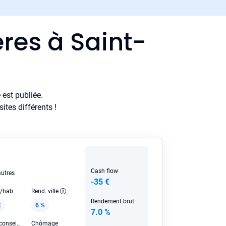
res à Saint-
est publiée.
tes différents !
Cash flow
autres
-35 €
e/hab
Rend. ville
Rendement brut
€
6 %
7.0 %
Loyer HC conseillé
Chômage