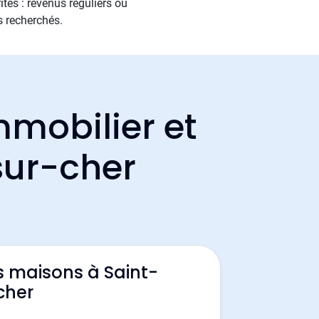
tés : revenus réguliers ou
s recherchés.
mmobilier et
sur-cher
s maisons à Saint-
cher