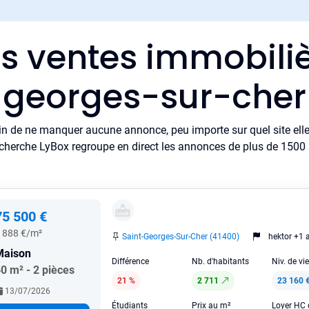
es ventes immobiliè
georges-sur-cher
in de ne manquer aucune annonce, peu importe sur quel site elle 
cherche LyBox regroupe en direct les annonces de plus de 1500 si
75 500 €
 888 €/m²
Saint-Georges-Sur-Cher (41400)
hektor +1 
Maison
Différence
Nb. d'habitants
Niv. de vi
0 m² - 2 pièces
21 %
2 711
23 160 
13/07/2026
Étudiants
Prix au m²