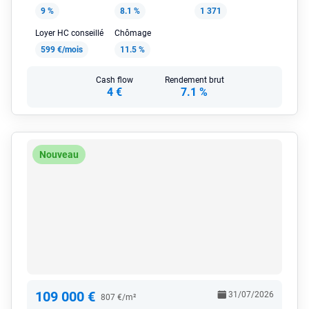
9 %
8.1 %
1 371
Loyer HC conseillé
Chômage
599 €/mois
11.5 %
Cash flow
Rendement brut
4 €
7.1 %
Nouveau
109 000 €
31/07/2026
807 €/m²