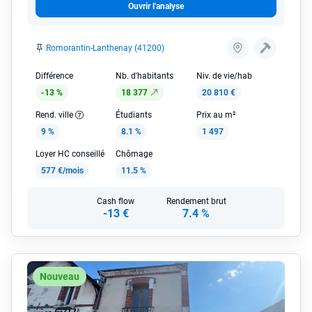
Ouvrir l'analyse
Romorantin-Lanthenay (41200)
Différence
Nb. d'habitants
Niv. de vie/hab
-13 %
18 377
20 810 €
Rend. ville
Étudiants
Prix au m²
9 %
8.1 %
1 497
Loyer HC conseillé
Chômage
577 €/mois
11.5 %
Cash flow
Rendement brut
-13 €
7.4 %
Nouveau