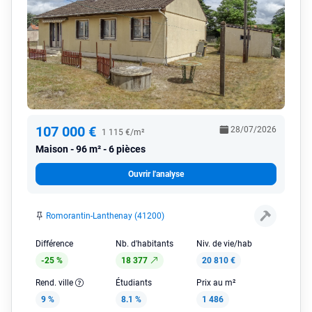
107 000 €
28/07/2026
1 115 €/m²
Maison
96 m² - 6 pièces
Ouvrir l'analyse
Romorantin-Lanthenay (41200)
Différence
Nb. d'habitants
Niv. de vie/hab
-25 %
18 377
20 810 €
Rend. ville
Étudiants
Prix au m²
9 %
8.1 %
1 486