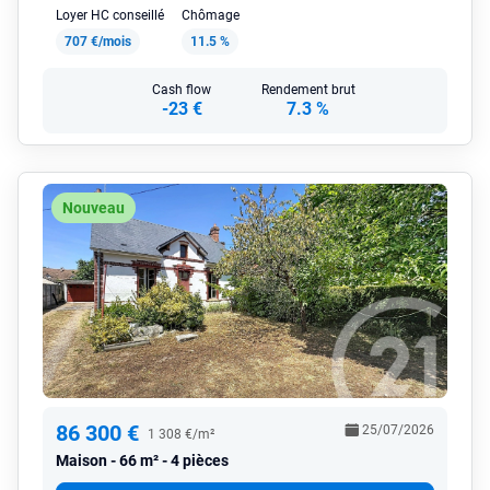
Loyer HC conseillé
Chômage
707 €/mois
11.5 %
Cash flow
Rendement brut
-23 €
7.3 %
Nouveau
86 300 €
25/07/2026
1 308 €/m²
Maison
66 m² - 4 pièces