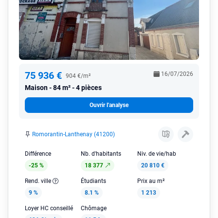
75 936 €
16/07/2026
904 €/m²
Maison
84 m² - 4 pièces
Ouvrir l'analyse
Romorantin-Lanthenay (41200)
Différence
Nb. d'habitants
Niv. de vie/hab
-25 %
18 377
20 810 €
Rend. ville
Étudiants
Prix au m²
9 %
8.1 %
1 213
Loyer HC conseillé
Chômage