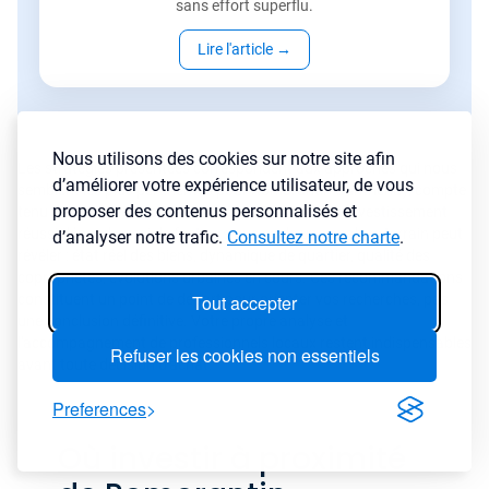
sans effort superflu.
Lire l'article
→
Nous utilisons des cookies sur notre site afin
Les stratégies présentées correspondent aux approches qui nous
d’améliorer votre expérience utilisateur, de vous
semblent les plus pertinentes pour Romorantin-Lanthenay, compte
proposer des contenus personnalisés et
tenu des données dont nous disposons. Mais un investissement
réussi dépend aussi de facteurs que seule une analyse terrain peut
d’analyser notre trafic.
Consultez notre charte
.
révéler : état réel des biens, dynamique de quartier, qualité des
copropriétés, évolutions urbaines en cours. Ces recommandations
constituent un point de départ pour orienter vos recherches, pas
Tout accepter
une conclusion définitive. Votre propre analyse et
l'accompagnement de professionnels locaux restent indispensables
Refuser les cookies non essentiels
avant toute décision d'achat.
Preferences
Où investir à proximité