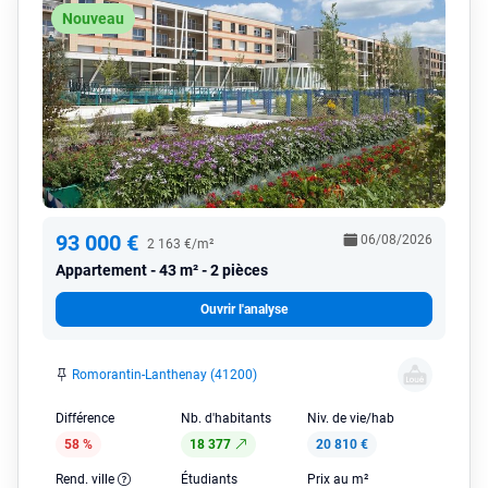
Nouveau
93 000 €
06/08/2026
2 163 €/m²
Appartement
43 m² - 2 pièces
Ouvrir l'analyse
Romorantin-Lanthenay (41200)
Différence
Nb. d'habitants
Niv. de vie/hab
58 %
18 377
20 810 €
Rend. ville
Étudiants
Prix au m²