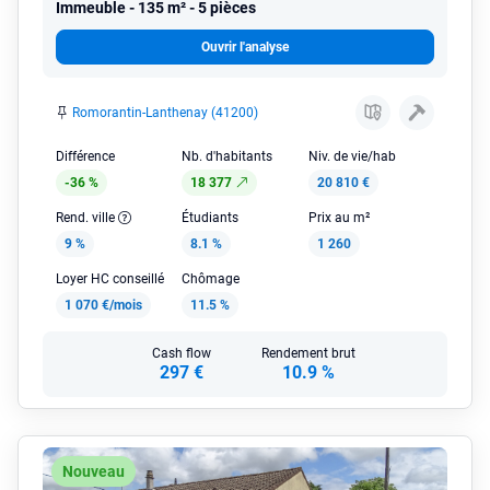
Immeuble
135 m² - 5 pièces
Ouvrir l'analyse
Romorantin-Lanthenay (41200)
Différence
Nb. d'habitants
Niv. de vie/hab
-36 %
18 377
20 810 €
Rend. ville
Étudiants
Prix au m²
9 %
8.1 %
1 260
Loyer HC conseillé
Chômage
1 070 €/mois
11.5 %
Cash flow
Rendement brut
297 €
10.9 %
Nouveau