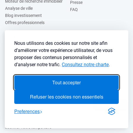
Moteur de recherche immobilier
Presse
Analyse de ville
FAQ
Blog investissement
Offres professionnels
Guides
Nous utilisons des cookies sur notre site afin
Stratégie de location
Finance de l'immobilier
d’améliorer votre expérience utilisateur, de vous
Guide immobilier
Crédit immobilier
proposer des contenus personnalisés et
Gestion locative
Simulateurs immobilier
d’analyser notre trafic.
Consultez notre charte
.
Fiscalité immobilière
Lybox vs DVF
Tout accepter
Vous voulez apprendre à investir dans l’immobilier ?
Inscrivez vous à notre newsletter gratuite :
Refuser les cookies non essentiels
S'inscrire
→
Preferences
Le seul outil qu’il vous faut pour trouvez des biens rentables sans
sacrifier votre temps libre