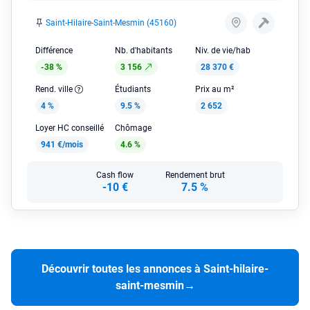
Saint-Hilaire-Saint-Mesmin (45160)
Différence
Nb. d'habitants
Niv. de vie/hab
-38 %
3 156
28 370 €
Rend. ville
Étudiants
Prix au m²
4 %
9.5 %
2 652
Loyer HC conseillé
Chômage
941 €/mois
4.6 %
Cash flow
Rendement brut
-10 €
7.5 %
Découvrir toutes les annonces à Saint-hilaire-
saint-mesmin
→