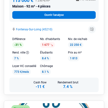
115 000 €
1 250 €/m²
Maison
92 m² - 4 pièces
Ouvrir l'analyse
Fontenay-Sur-Loing (45210)
Différence
Nb. d'habitants
Niv. de vie/hab
-31 %
1 677
22 250 €
Rend. ville
Étudiants
Prix au m²
7 %
8.4 %
1 813
Loyer HC conseillé
Chômage
773 €/mois
8.1 %
Cash flow
Rendement brut
-11 €
7.4 %