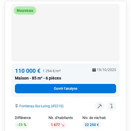
Nouveau
110 000 €
19/10/2025
1 294 €/m²
Maison
85 m² - 6 pièces
Ouvrir l'analyse
Fontenay-Sur-Loing (45210)
Différence
Nb. d'habitants
Niv. de vie/hab
-11 %
1 677
22 250 €