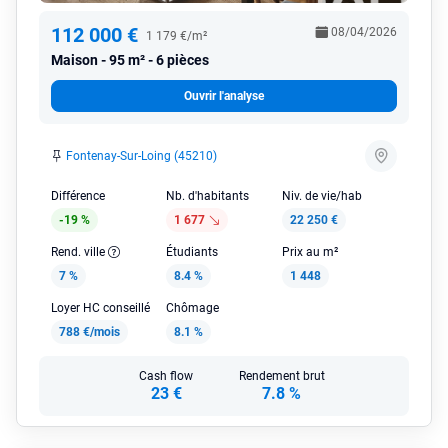
112 000 €
08/04/2026
1 179 €/m²
Maison
95 m² - 6 pièces
Ouvrir l'analyse
Fontenay-Sur-Loing (45210)
Différence
Nb. d'habitants
Niv. de vie/hab
-19 %
1 677
22 250 €
Rend. ville
Étudiants
Prix au m²
7 %
8.4 %
1 448
Loyer HC conseillé
Chômage
788 €/mois
8.1 %
Cash flow
Rendement brut
23 €
7.8 %