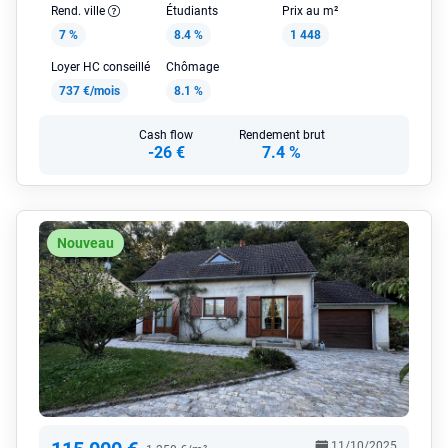
Rend. ville
Étudiants
Prix au m²
7 %
8.4 %
1 448
Loyer HC conseillé
Chômage
737 €/mois
8.1 %
Cash flow
Rendement brut
-26 €
7.4 %
Nouveau
11/10/2025