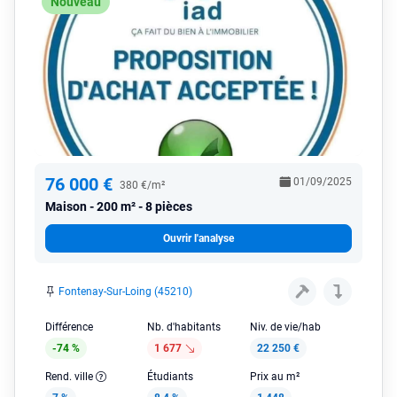
Nouveau
76 000 €
01/09/2025
380 €/m²
Maison
200 m² - 8 pièces
Ouvrir l'analyse
Fontenay-Sur-Loing (45210)
Différence
Nb. d'habitants
Niv. de vie/hab
-74 %
1 677
22 250 €
Rend. ville
Étudiants
Prix au m²