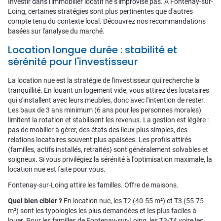
Investir dans l'immobilier locatif ne s'improvise pas. À Fontenay-sur-
Loing, certaines stratégies sont plus pertinentes que d'autres
compte tenu du contexte local. Découvrez nos recommandations
basées sur l'analyse du marché.
Location longue durée : stabilité et
sérénité pour l'investisseur
La location nue est la stratégie de l'investisseur qui recherche la
tranquillité. En louant un logement vide, vous attirez des locataires
qui s'installent avec leurs meubles, donc avec l'intention de rester.
Les baux de 3 ans minimum (6 ans pour les personnes morales)
limitent la rotation et stabilisent les revenus. La gestion est légère :
pas de mobilier à gérer, des états des lieux plus simples, des
relations locataires souvent plus apaisées. Les profils attirés
(familles, actifs installés, retraités) sont généralement solvables et
soigneux. Si vous privilégiez la sérénité à l'optimisation maximale, la
location nue est faite pour vous.
Fontenay-sur-Loing attire les familles. Offre de maisons.
Quel bien cibler ?
En location nue, les T2 (40-55 m²) et T3 (55-75
m²) sont les typologies les plus demandées et les plus faciles à
louer. Pour les familles de Fontenay-sur-Loing, les T3-T4 voire les