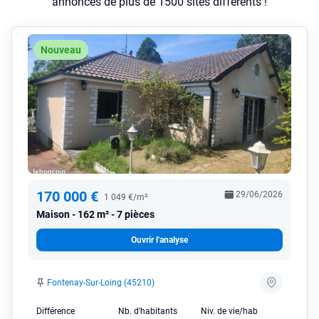
annonces de plus de 1500 sites différents !
Nouveau
170 000 €
29/06/2026
1 049 €/m²
Maison
162 m² - 7 pièces
Ouvrir l'analyse
Fontenay-Sur-Loing (45210)
Différence
Nb. d'habitants
Niv. de vie/hab