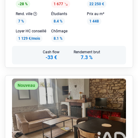
-28 %
1 677
22 250 €
Rend. ville
Étudiants
Prix au m²
7 %
8.4 %
1 448
Loyer HC conseillé
Chômage
1 129 €/mois
8.1 %
Cash flow
Rendement brut
-33 €
7.3 %
Nouveau