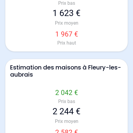
Prix bas
1 623 €
Prix moyen
1 967 €
Prix haut
Estimation des maisons à Fleury-les-
aubrais
2 042 €
Prix bas
2 244 €
Prix moyen
2 582 €