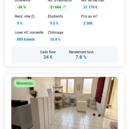
Différence
Nb. d'habitants
Niv. de vie/hab
-36 %
21 664
21 170 €
Rend. ville
Étudiants
Prix au m²
9 %
9.3 %
2 306
Loyer HC conseillé
Chômage
809 €/mois
10.4 %
Cash flow
Rendement brut
24 €
7.8 %
Nouveau