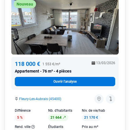
Nouveau
118 000 €
13/03/2026
1 553 €/m²
Appartement
76 m² - 4 pièces
Ouvrir l'analyse
Fleury-Les-Aubrais (45400)
Différence
Nb. d'habitants
Niv. de vie/hab
5 %
21 664
21 170 €
Rend. ville
Étudiants
Prix au m²