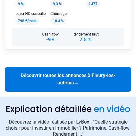
9 %
9.3 %
1 477
Loyer HC conseillé
Chômage
798 €/mois
10.4 %
Cash flow
Rendement brut
-9 €
7.5 %
Découvrir toutes les annonces à Fleury-les-
aubrais
→
Explication détaillée
en vidéo
Découvrez la vidéo réalisée par LyBox : "Quelle stratégie
choisir pour investir en immobilier ? Patrimoine, Cash-flow,
Rendement ..."