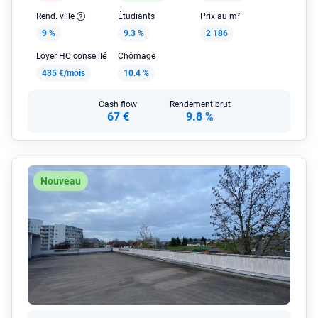
Rend. ville
Étudiants
Prix au m²
9 %
9.3 %
2 186
Loyer HC conseillé
Chômage
435 €/mois
10.4 %
Cash flow
Rendement brut
67 €
9.8 %
Nouveau