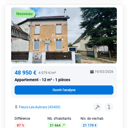
Nouveau
48 950 €
19/03/2026
4 079 €/m²
Appartement
12 m² - 1 pièces
Ouvrir l'analyse
Fleury-Les-Aubrais (45400)
Différence
Nb. d'habitants
Niv. de vie/hab
87 %
21 664
21 170 €