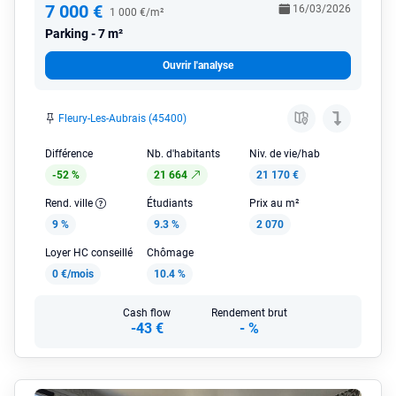
7 000 €
16/03/2026
1 000 €/m²
Parking
7 m²
Ouvrir l'analyse
Fleury-Les-Aubrais (45400)
Différence
Nb. d'habitants
Niv. de vie/hab
-52 %
21 664
21 170 €
Rend. ville
Étudiants
Prix au m²
9 %
9.3 %
2 070
Loyer HC conseillé
Chômage
0 €/mois
10.4 %
Cash flow
Rendement brut
-43 €
-
%