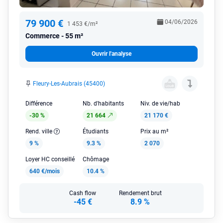
79 900 €
04/06/2026
1 453 €/m²
Commerce
55 m²
Ouvrir l'analyse
Fleury-Les-Aubrais (45400)
Différence
Nb. d'habitants
Niv. de vie/hab
-30 %
21 664
21 170 €
Rend. ville
Étudiants
Prix au m²
9 %
9.3 %
2 070
Loyer HC conseillé
Chômage
640 €/mois
10.4 %
Cash flow
Rendement brut
-45 €
8.9 %