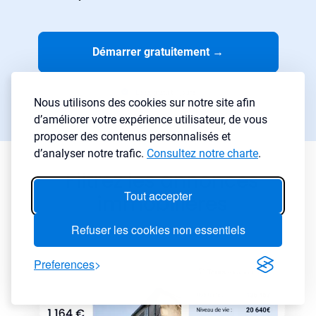
Démarrer gratuitement
→
Essai gratuit 7 jours
Nous utilisons des cookies sur notre site afin
Aucune carte requise
d’améliorer votre expérience utilisateur, de vous
proposer des contenus personnalisés et
d’analyser notre trafic.
Consultez notre charte
.
Filtrez les annonces
Tout accepter
immobilières
Refuser les cookies non essentiels
Preferences