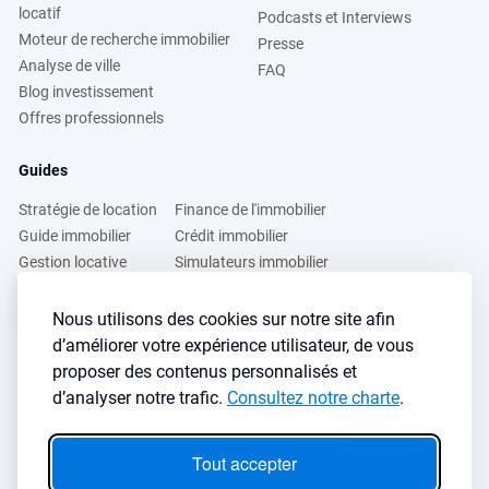
locatif
Podcasts et Interviews
Moteur de recherche immobilier
Presse
Analyse de ville
FAQ
Blog investissement
Offres professionnels
Guides
Stratégie de location
Finance de l'immobilier
Guide immobilier
Crédit immobilier
Gestion locative
Simulateurs immobilier
Fiscalité immobilière
Lybox vs DVF
Nous utilisons des cookies sur notre site afin
d’améliorer votre expérience utilisateur, de vous
Vous voulez apprendre à investir dans l’immobilier ?
proposer des contenus personnalisés et
Inscrivez vous à notre newsletter gratuite :
d’analyser notre trafic.
Consultez notre charte
.
S'inscrire
→
Tout accepter
Le seul outil qu’il vous faut pour trouvez des biens rentables sans