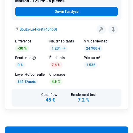
Maison
122 m² - 6 pièces
Ouvrir l'analyse
Bouzy-La-Foret (45460)
Différence
Nb. d'habitants
Niv. de vie/hab
-30 %
1 231
24 900 €
Rend. ville
Étudiants
Prix au m²
0 %
7.6 %
1 532
Loyer HC conseillé
Chômage
841 €/mois
4.9 %
Cash flow
Rendement brut
-45 €
7.2 %