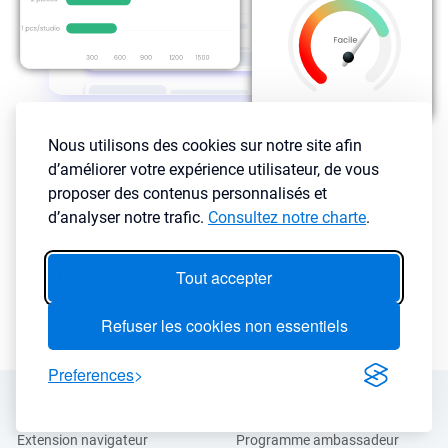
Nous utilisons des cookies sur notre site afin
Un investisseur doit essayer d'acheter sous le prix du marché mais
d’améliorer votre expérience utilisateur, de vous
doit aussi connaître les loyers que vous pouvez appliquer dans la
proposer des contenus personnalisés et
ville en fonction de l’état et des prestations de votre bien.
d’analyser notre trafic.
Consultez notre charte
.
LyBox analyse des millions d’annonces de locations afin de
modéliser les loyers de la ville en fonction du type de bien
Tout accepter
(appartement ou maison) mais aussi de la typologie (studio, T2, T3,
T4, T5 ...) et du mode de location choisi (meublé ou vide).
Refuser les cookies non essentiels
Preferences
Fonctionnalités
A propos
Extension navigateur
Programme ambassadeur