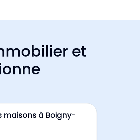
mmobilier et
bionne
s maisons à Boigny-