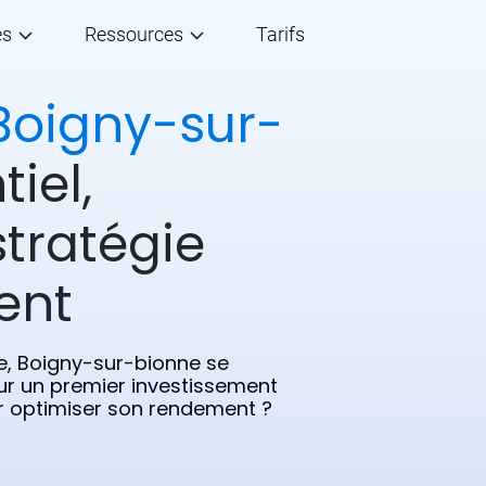
és
Ressources
Tarifs
Boigny-sur-
tiel,
stratégie
ent
e, Boigny-sur-bionne se
ur un premier investissement
our optimiser son rendement ?