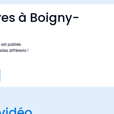
res à Boigny-
est publiée.
tes différents !
vidéo