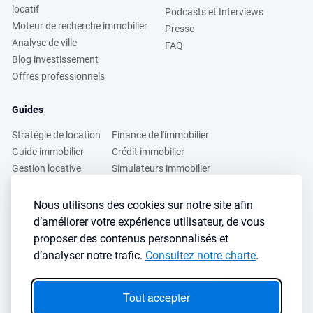
locatif
Podcasts et Interviews
Moteur de recherche immobilier
Presse
Analyse de ville
FAQ
Blog investissement
Offres professionnels
Guides
Stratégie de location
Finance de l'immobilier
Guide immobilier
Crédit immobilier
Gestion locative
Simulateurs immobilier
Fiscalité immobilière
Lybox vs DVF
Nous utilisons des cookies sur notre site afin
d’améliorer votre expérience utilisateur, de vous
Vous voulez apprendre à investir dans l’immobilier ?
proposer des contenus personnalisés et
Inscrivez vous à notre newsletter gratuite :
d’analyser notre trafic.
Consultez notre charte
.
S'inscrire
→
Tout accepter
Le seul outil qu’il vous faut pour trouvez des biens rentables sans