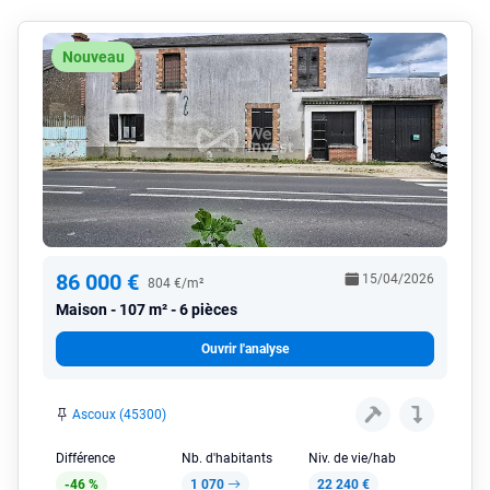
Nouveau
86 000 €
15/04/2026
804 €/m²
Maison
107 m² - 6 pièces
Ouvrir l'analyse
Ascoux (45300)
Différence
Nb. d'habitants
Niv. de vie/hab
-46 %
1 070
22 240 €