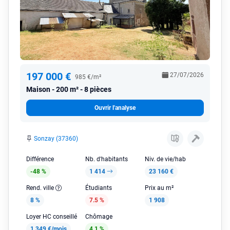
197 000 €
27/07/2026
985 €/m²
Maison
200 m² - 8 pièces
Ouvrir l'analyse
Sonzay (37360)
Différence
Nb. d'habitants
Niv. de vie/hab
-48 %
1 414
23 160 €
Rend. ville
Étudiants
Prix au m²
8 %
7.5 %
1 908
Loyer HC conseillé
Chômage
1 349 €/mois
4.1 %