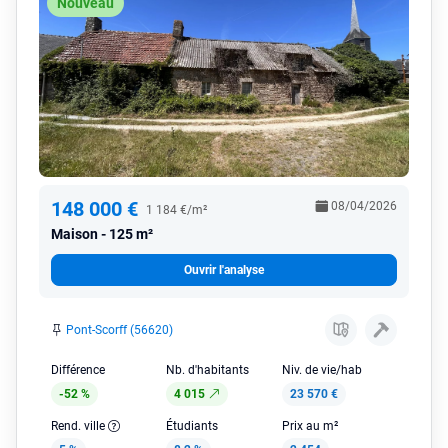
Nouveau
148 000 €
08/04/2026
1 184 €/m²
Maison
125 m²
Ouvrir l'analyse
Pont-Scorff (56620)
Différence
Nb. d'habitants
Niv. de vie/hab
-52 %
4 015
23 570 €
Rend. ville
Étudiants
Prix au m²