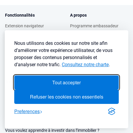
Fonctionnalités
A propos
Extension navigateur
Programme ambassadeur
Simulateur d’investissement
Avis client
locatif
Podcasts et Interviews
Nous utilisons des cookies sur notre site afin
Moteur de recherche immobilier
Presse
d’améliorer votre expérience utilisateur, de vous
Analyse de ville
FAQ
proposer des contenus personnalisés et
Blog investissement
d’analyser notre trafic.
Consultez notre charte
.
Offres professionnels
Tout accepter
Guides
Stratégie de location
Finance de l'immobilier
Refuser les cookies non essentiels
Guide immobilier
Crédit immobilier
Gestion locative
Simulateurs immobilier
Preferences
Fiscalité immobilière
Lybox vs DVF
Vous voulez apprendre à investir dans l’immobilier ?