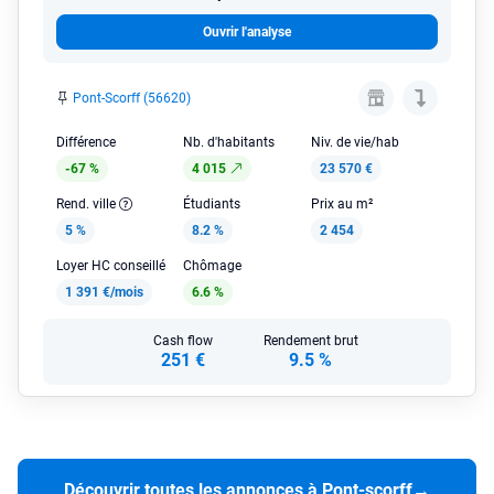
Ouvrir l'analyse
Pont-Scorff (56620)
Différence
Nb. d'habitants
Niv. de vie/hab
-67 %
4 015
23 570 €
Rend. ville
Étudiants
Prix au m²
5 %
8.2 %
2 454
Loyer HC conseillé
Chômage
1 391 €/mois
6.6 %
Cash flow
Rendement brut
251 €
9.5 %
Découvrir toutes les annonces à Pont-scorff
→