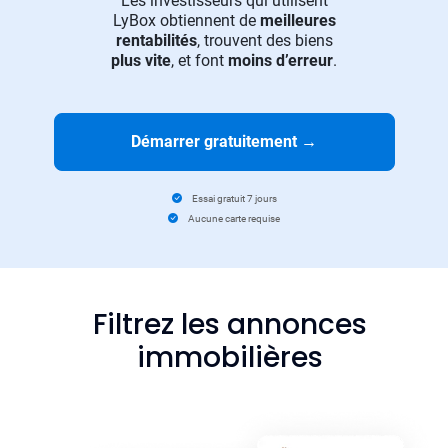
Les investisseurs qui utilisent
LyBox obtiennent de
meilleures
rentabilités
, trouvent des biens
plus vite
, et font
moins d’erreur
.
Démarrer gratuitement
→
Essai gratuit 7 jours
Aucune carte requise
Filtrez les annonces
immobilières