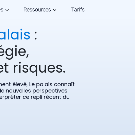
és
Ressources
Tarifs
alais
:
égie,
t risques.
ent élevé, Le palais connaît
de nouvelles perspectives
rpréter ce repli récent du