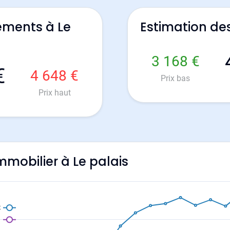
ements à Le
Estimation de
3 168 €
€
4 648 €
Prix bas
Prix haut
immobilier à Le palais