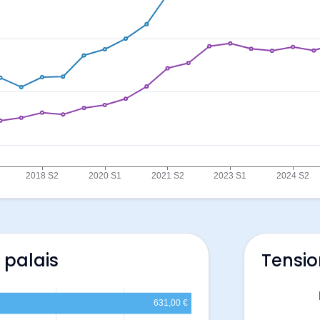
 palais
Tensio