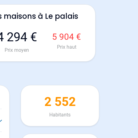
s maisons à Le palais
4 294 €
5 904 €
Prix haut
Prix moyen
2 552
Habitants