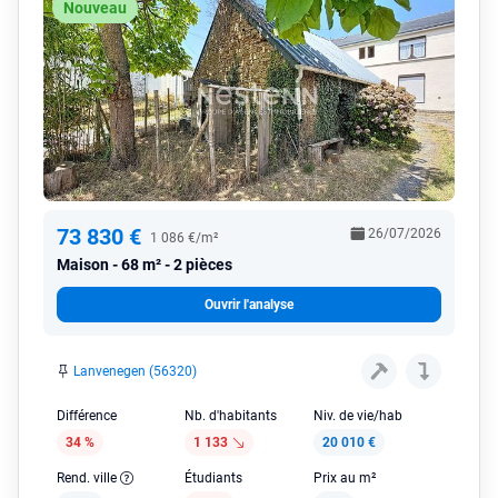
Nouveau
73 830 €
26/07/2026
1 086 €/m²
Maison
68 m² - 2 pièces
Ouvrir l'analyse
Lanvenegen (56320)
Différence
Nb. d'habitants
Niv. de vie/hab
34 %
1 133
20 010 €
Rend. ville
Étudiants
Prix au m²