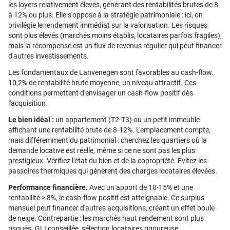
les loyers relativement élevés, générant des rentabilités brutes de 8
à 12% ou plus. Elle s'oppose à la stratégie patrimoniale : ici, on
privilégie le rendement immédiat sur la valorisation. Les risques
sont plus élevés (marchés moins établis, locataires parfois fragiles),
mais la récompense est un flux de revenus régulier qui peut financer
d'autres investissements.
Les fondamentaux de Lanvenegen sont favorables au cash-flow.
10,2% de rentabilité brute moyenne, un niveau attractif. Ces
conditions permettent d'envisager un cash-flow positif dès
l'acquisition.
Le bien idéal :
un appartement (T2-T3) ou un petit immeuble
affichant une rentabilité brute de 8-12%. L'emplacement compte,
mais différemment du patrimonial : cherchez les quartiers où la
demande locative est réelle, même si ce ne sont pas les plus
prestigieux. Vérifiez l'état du bien et de la copropriété. Évitez les
passoires thermiques qui génèrent des charges locataires élevées.
Performance financière.
Avec un apport de 10-15% et une
rentabilité > 8%, le cash-flow positif est atteignable. Ce surplus
mensuel peut financer d'autres acquisitions, créant un effet boule
de neige. Contrepartie : les marchés haut rendement sont plus
risqués. GLI conseillée, sélection locataires rigoureuse.