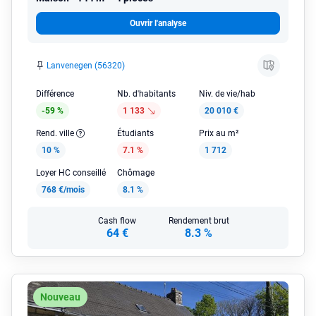
Ouvrir l'analyse
Lanvenegen (56320)
Différence
Nb. d'habitants
Niv. de vie/hab
-59 %
1 133
20 010 €
Rend. ville
Étudiants
Prix au m²
10 %
7.1 %
1 712
Loyer HC conseillé
Chômage
768 €/mois
8.1 %
Cash flow
Rendement brut
64 €
8.3 %
Nouveau