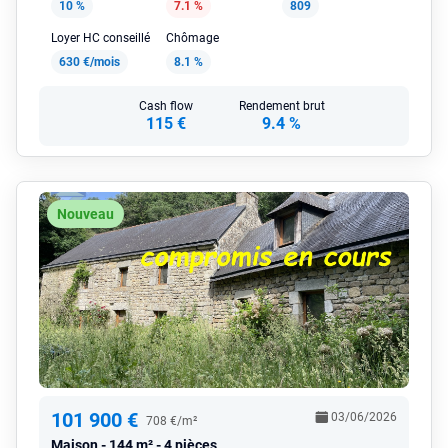
10 %
7.1 %
809
Loyer HC conseillé
Chômage
630 €/mois
8.1 %
Cash flow
Rendement brut
115 €
9.4 %
Nouveau
101 900 €
03/06/2026
708 €/m²
Maison
144 m² - 4 pièces