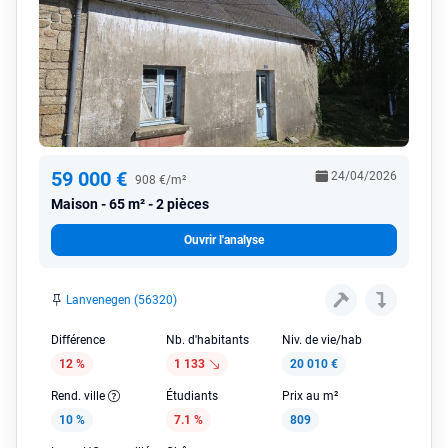
59 000 €
24/04/2026
908 €/m²
Maison
65 m² - 2 pièces
Ouvrir l'analyse
Lanvenegen (56320)
Différence
Nb. d'habitants
Niv. de vie/hab
12 %
1 133
20 010 €
Rend. ville
Étudiants
Prix au m²
10 %
7.1 %
809