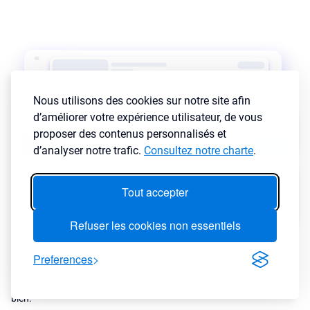
Nous utilisons des cookies sur notre site afin
d’améliorer votre expérience utilisateur, de vous
proposer des contenus personnalisés et
d’analyser notre trafic.
Consultez notre charte
.
Tout accepter
Refuser les cookies non essentiels
Preferences
LyBox utilise les dernières ventes communiquées par les notaires (
la
base DVF
) pour calculer les prix moyens par m² dans toutes les
villes et quartiers de France en fonction de la typologie de votre
bien.