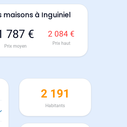
 maisons à Inguiniel
1 787 €
2 084 €
Prix haut
Prix moyen
2 191
Habitants