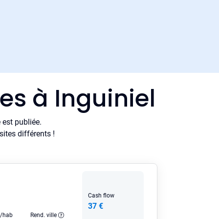
es à Inguiniel
est publiée.
tes différents !
Cash flow
37 €
e/hab
Rend. ville