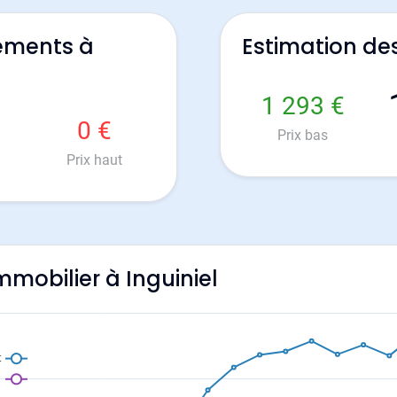
ements à
Estimation des
1 293 €
0 €
Prix bas
Prix haut
immobilier à Inguiniel