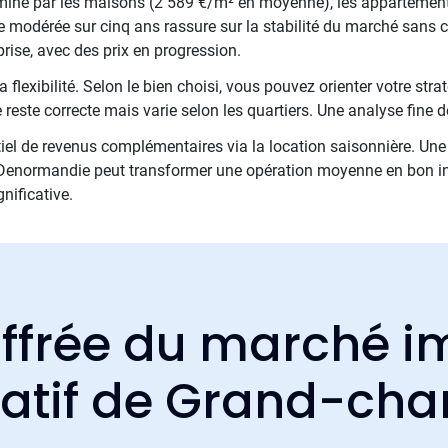
miné par les maisons (2 589 €/m² en moyenne), les appartements
odérée sur cinq ans rassure sur la stabilité du marché sans cr
rise, avec des prix en progression.
 flexibilité. Selon le bien choisi, vous pouvez orienter votre stra
reste correcte mais varie selon les quartiers. Une analyse fine 
iel de revenus complémentaires via la location saisonnière. Une 
e Denormandie peut transformer une opération moyenne en bon inv
nificative.
ffrée du marché i
catif de Grand-ch