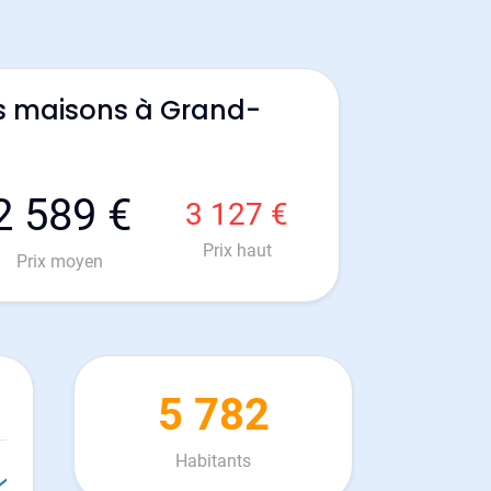
s maisons à Grand-
2 589 €
3 127 €
Prix haut
Prix moyen
5 782
Habitants