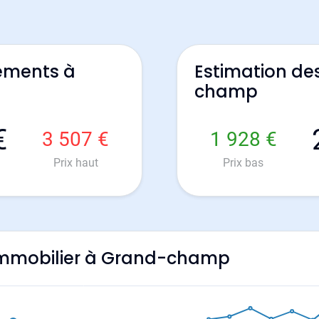
ements à
Estimation de
champ
€
3 507 €
1 928 €
Prix haut
Prix bas
l'immobilier à Grand-champ