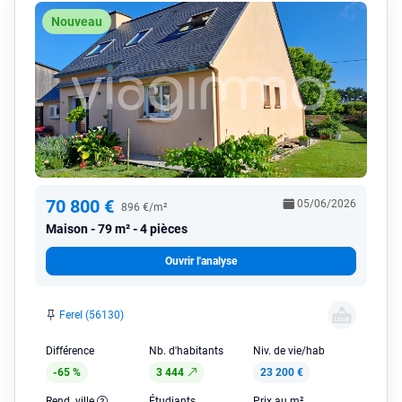
Nouveau
70 800 €
05/06/2026
896 €/m²
Maison
79 m² - 4 pièces
Ouvrir l'analyse
Ferel (56130)
Différence
Nb. d'habitants
Niv. de vie/hab
-65 %
3 444
23 200 €
Rend. ville
Étudiants
Prix au m²