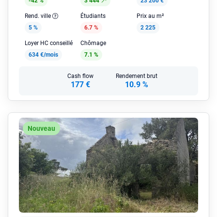
-42 %
3 444
23 200 €
Rend. ville
Étudiants
Prix au m²
5 %
6.7 %
2 225
Loyer HC conseillé
Chômage
634 €/mois
7.1 %
Cash flow
Rendement brut
177 €
10.9 %
Nouveau