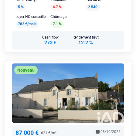
5 %
6.7 %
2 540
Loyer HC conseillé
Chômage
782 €/mois
7.1 %
Cash flow
Rendement brut
273 €
12.2 %
Nouveau
87 000 €
08/10/2025
621 €/m²