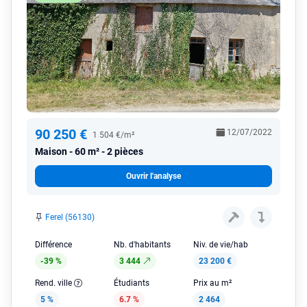
90 250 €
12/07/2022
1 504 €/m²
Maison
60 m² - 2 pièces
Ouvrir l'analyse
Ferel (56130)
Différence
Nb. d'habitants
Niv. de vie/hab
-39 %
3 444
23 200 €
Rend. ville
Étudiants
Prix au m²
5 %
6.7 %
2 464