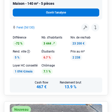
Maison
140 m² - 5 pièces
Ouvrir l'analyse
Ferel (56130)
Différence
Nb. d'habitants
Niv. de vie/hab
-72 %
3 444
23 200 €
Rend. ville
Étudiants
Prix au m²
5 %
6.7 %
2 238
Loyer HC conseillé
Chômage
1 094 €/mois
7.1 %
Cash flow
Rendement brut
467 €
13.9 %
Nouveau