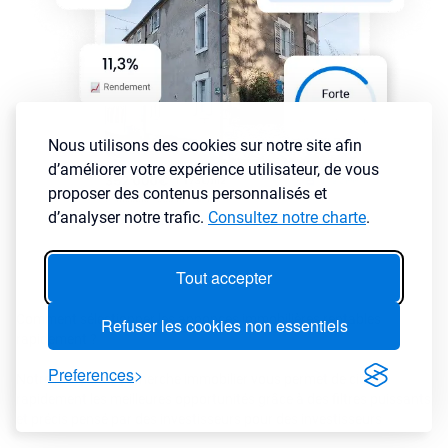
Nous utilisons des cookies sur notre site afin
d’améliorer votre expérience utilisateur, de vous
proposer des contenus personnalisés et
d’analyser notre trafic.
Consultez notre charte
.
Tout accepter
Comment sélectionner les annonces immobilières rentables
Refuser les cookies non essentiels
rapidement ?
Preferences
Notre moteur de recherche immobilier vous permet de cibler
rapidement les meilleures opportunités grâce à des filtres puissants
et précis pensé par des investisseurs pour des investisseurs