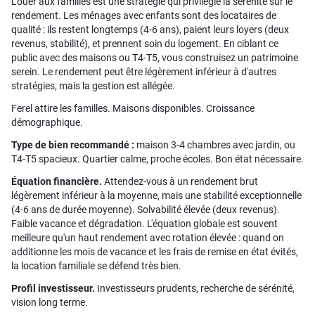
Louer aux familles est une stratégie qui privilégie la sérénité sur le
rendement. Les ménages avec enfants sont des locataires de
qualité : ils restent longtemps (4-6 ans), paient leurs loyers (deux
revenus, stabilité), et prennent soin du logement. En ciblant ce
public avec des maisons ou T4-T5, vous construisez un patrimoine
serein. Le rendement peut être légèrement inférieur à d'autres
stratégies, mais la gestion est allégée.
Ferel attire les familles. Maisons disponibles. Croissance
démographique.
Type de bien recommandé :
maison 3-4 chambres avec jardin, ou
T4-T5 spacieux. Quartier calme, proche écoles. Bon état nécessaire.
Équation financière.
Attendez-vous à un rendement brut
légèrement inférieur à la moyenne, mais une stabilité exceptionnelle
(4-6 ans de durée moyenne). Solvabilité élevée (deux revenus).
Faible vacance et dégradation. L'équation globale est souvent
meilleure qu'un haut rendement avec rotation élevée : quand on
additionne les mois de vacance et les frais de remise en état évités,
la location familiale se défend très bien.
Profil investisseur.
Investisseurs prudents, recherche de sérénité,
vision long terme.