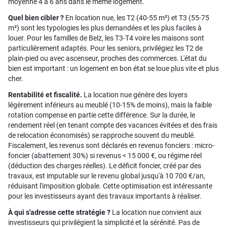
moyenne 4 à 6 ans dans le même logement.
Quel bien cibler ?
En location nue, les T2 (40-55 m²) et T3 (55-75
m²) sont les typologies les plus demandées et les plus faciles à
louer. Pour les familles de Belz, les T3-T4 voire les maisons sont
particulièrement adaptés. Pour les seniors, privilégiez les T2 de
plain-pied ou avec ascenseur, proches des commerces. L'état du
bien est important : un logement en bon état se loue plus vite et plus
cher.
Rentabilité et fiscalité.
La location nue génère des loyers
légèrement inférieurs au meublé (10-15% de moins), mais la faible
rotation compense en partie cette différence. Sur la durée, le
rendement réel (en tenant compte des vacances évitées et des frais
de relocation économisés) se rapproche souvent du meublé.
Fiscalement, les revenus sont déclarés en revenus fonciers : micro-
foncier (abattement 30%) si revenus < 15 000 €, ou régime réel
(déduction des charges réelles). Le déficit foncier, créé par des
travaux, est imputable sur le revenu global jusqu'à 10 700 €/an,
réduisant l'imposition globale. Cette optimisation est intéressante
pour les investisseurs ayant des travaux importants à réaliser.
À qui s'adresse cette stratégie ?
La location nue convient aux
investisseurs qui privilégient la simplicité et la sérénité. Pas de