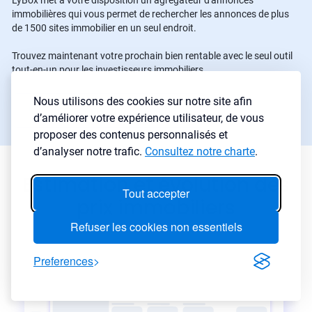
LyBox met à votre disposition un agrégateur d'annonces
immobilières qui vous permet de rechercher les annonces de plus
de 1500 sites immobilier en un seul endroit.
Trouvez maintenant votre prochain bien rentable avec le seul outil
tout-en-un pour les investisseurs immobiliers.
Nous utilisons des cookies sur notre site afin
Commencer une recherche
→
d’améliorer votre expérience utilisateur, de vous
proposer des contenus personnalisés et
d’analyser notre trafic.
Consultez notre charte
.
Estimation et évolution des
Tout accepter
prix immobiliers
Refuser les cookies non essentiels
Preferences