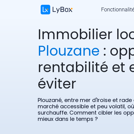
Fonctionnalit
Immobilier loc
Plouzane
: opp
rentabilité et 
éviter
Plouzané, entre mer d'Iroise et rade
marché accessible et peu volatil, où 
surchauffe. Comment cibler les oppo
mieux dans le temps ?