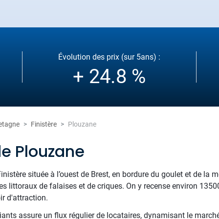
Évolution des prix (sur 5ans) :
+ 24.8 %
etagne
Finistère
Plouzane
de Plouzane
tère située à l’ouest de Brest, en bordure du goulet et de la mer
 littoraux de falaises et de criques. On y recense environ 135
r d'attraction.
ants assure un flux régulier de locataires, dynamisant le marché