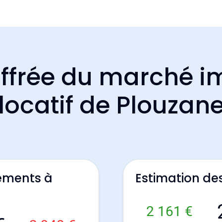
ffrée du marché i
locatif de Plouzan
ements à
Estimation de
2 161 €