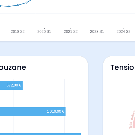
louzane
Tensio