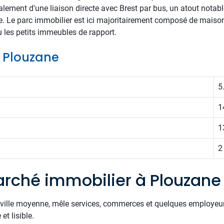
alement d'une liaison directe avec Brest par bus, un atout notabl
vie. Le parc immobilier est ici majoritairement composé de maisons
u les petits immeubles de rapport.
e Plouzane
5
1
1
2
rché immobilier à Plouzane
e ville moyenne, mêle services, commerces et quelques employe
et lisible.