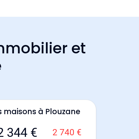
mmobilier et
e
s maisons à Plouzane
2 344 €
2 740 €