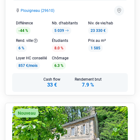
Plouigneau (29610)
Différence
Nb. d'habitants
Niv. de vie/hab
-44 %
5 039
23 330 €
Rend. ville
Étudiants
Prix au m²
6 %
8.0 %
1 585
Loyer HC conseillé
Chômage
857 €/mois
6.3 %
Cash flow
Rendement brut
33 €
7.9 %
Nouveau