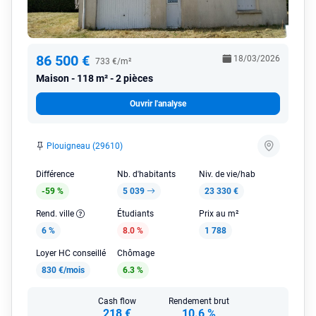
86 500 €
18/03/2026
733 €/m²
Maison
118 m² - 2 pièces
Ouvrir l'analyse
Plouigneau (29610)
Différence
Nb. d'habitants
Niv. de vie/hab
-59 %
5 039
23 330 €
Rend. ville
Étudiants
Prix au m²
6 %
8.0 %
1 788
Loyer HC conseillé
Chômage
830 €/mois
6.3 %
Cash flow
Rendement brut
218 €
10.6 %