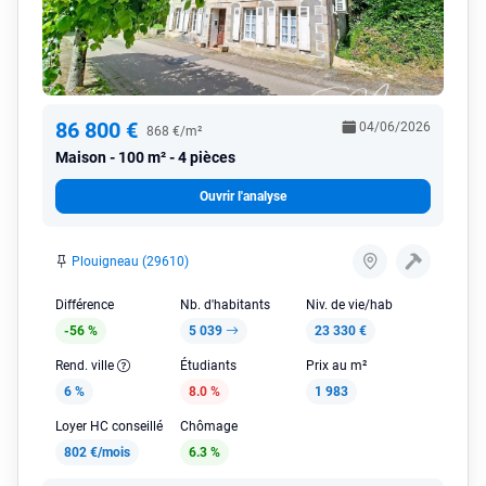
86 800 €
04/06/2026
868 €/m²
Maison
100 m² - 4 pièces
Ouvrir l'analyse
Plouigneau (29610)
Différence
Nb. d'habitants
Niv. de vie/hab
-56 %
5 039
23 330 €
Rend. ville
Étudiants
Prix au m²
6 %
8.0 %
1 983
Loyer HC conseillé
Chômage
802 €/mois
6.3 %