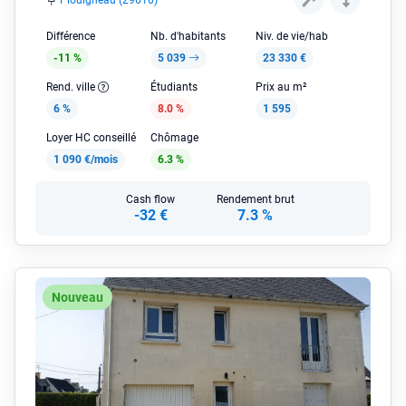
Plouigneau (29610)
Différence
Nb. d'habitants
Niv. de vie/hab
-11 %
5 039
23 330 €
Rend. ville
Étudiants
Prix au m²
6 %
8.0 %
1 595
Loyer HC conseillé
Chômage
1 090 €/mois
6.3 %
Cash flow
Rendement brut
-32 €
7.3 %
Nouveau