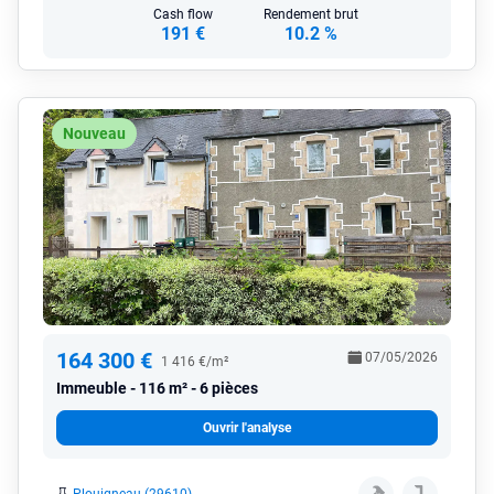
Cash flow
Rendement brut
191 €
10.2 %
Nouveau
164 300 €
07/05/2026
1 416 €/m²
Immeuble
116 m² - 6 pièces
Ouvrir l'analyse