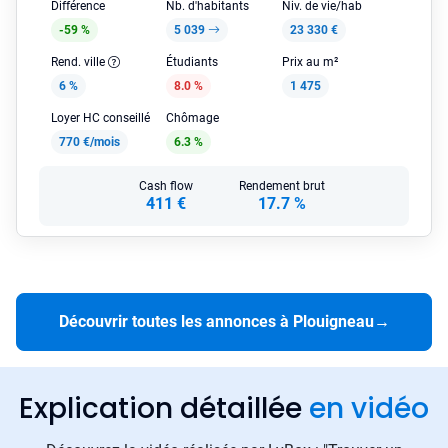
Différence
Nb. d'habitants
Niv. de vie/hab
-59 %
5 039
23 330 €
Rend. ville
Étudiants
Prix au m²
6 %
8.0 %
1 475
Loyer HC conseillé
Chômage
770 €/mois
6.3 %
Cash flow
Rendement brut
411 €
17.7 %
Découvrir toutes les annonces à Plouigneau
→
Explication détaillée
en vidéo