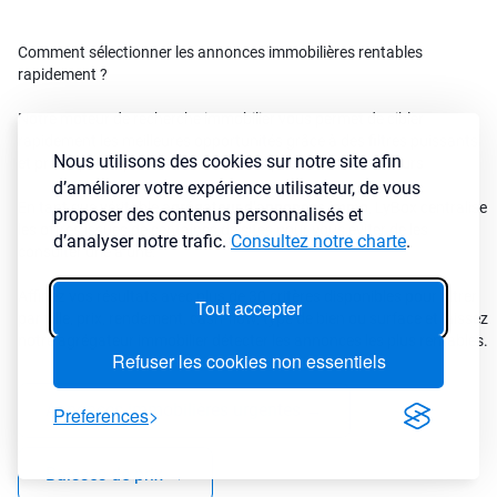
Comment sélectionner les annonces immobilières rentables
rapidement ?
Notre moteur de recherche immobilier vous permet de cibler
rapidement les meilleures opportunités grâce à des filtres puissants
Nous utilisons des cookies sur notre site afin
et précis pensé par des investisseurs pour des investisseurs
d’améliorer votre expérience utilisateur, de vous
En tant que véritable
agrégateur d’annonces immo
, LyBox centralise
proposer des contenus personnalisés et
les offres issues de centaines de sites pour vous éviter de les
d’analyser notre trafic.
Consultez notre charte
.
consulter une à une.
Affinez vos résultats avec plus de 30 critères disponibles pour filtrer
Tout accepter
par ville, prix, rendement, cash-flow, type de bien ou surface et laissez
notre agrégateur immobilier détecter les annonces les plus rentables.
Refuser les cookies non essentiels
Annonces immobilières urgentes
→
Preferences
Baisses de prix
→