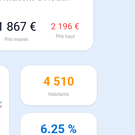
1 867 €
2 196 €
Prix haut
Prix moyen
4 510
Habitants
6.25 %