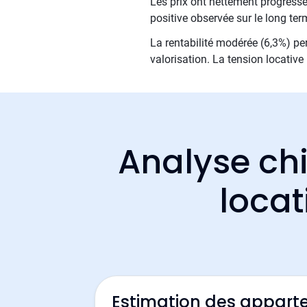
Les prix ont nettement progressé 
positive observée sur le long ter
La rentabilité modérée (6,3%) per
valorisation. La tension locativ
Analyse chi
locat
Estimation des appart