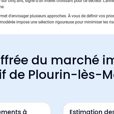
sur cinq ans, signe d'un intérêt croissant pour ce secteur. L'anné
me.
met d'envisager plusieurs approches. À vous de définir vos priori
e modérée impose une sélection rigoureuse pour minimiser les ri
ffrée du marché i
if de Plourin-lès-M
ements à
Estimation de