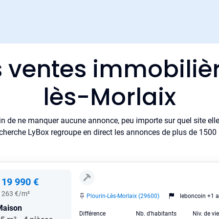
s ventes immobilièr
lès-Morlaix
in de ne manquer aucune annonce, peu importe sur quel site elle 
cherche LyBox regroupe en direct les annonces de plus de 1500 si
119 990 €
 263 €/m²
Plourin-Lès-Morlaix (29600)
leboncoin +1 a
Maison
Différence
Nb. d'habitants
Niv. de vi