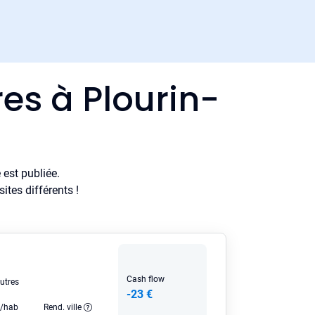
es à Plourin-
est publiée.
tes différents !
Cash flow
utres
-23 €
e/hab
Rend. ville