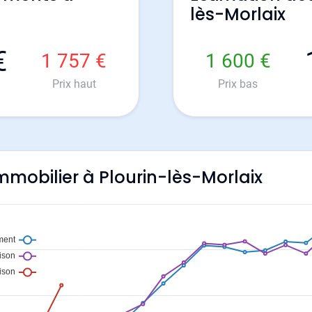
lès-Morlaix
€
1 757 €
1 600 €
Prix haut
Prix bas
immobilier à Plourin-lès-Morlaix