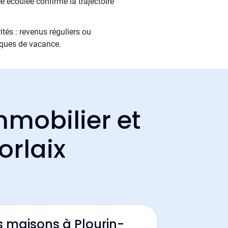
e écoulée confirme la trajectoire
tés : revenus réguliers ou
sques de vacance.
mmobilier et
orlaix
s maisons à Plourin-