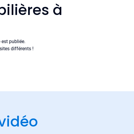
ilières à
est publiée.
tes différents !
vidéo