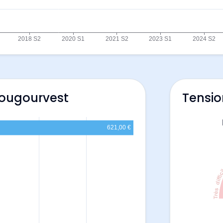
lougourvest
Tensio