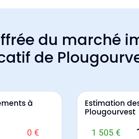
ffrée du marché i
catif de Plougourv
ements à
Estimation de
Plougourvest
0 €
1 505 €