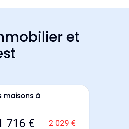
mmobilier et
est
s maisons à
1 716 €
2 029 €