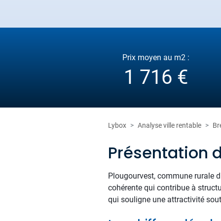
Prix moyen au m2 :
1 716 €
Lybox
Analyse ville rentable
Br
Présentation 
Plougourvest, commune rurale du 
cohérente qui contribue à struct
qui souligne une attractivité sou