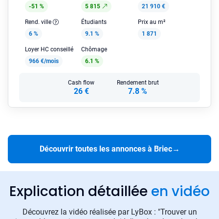
-51 %
5 815
21 910 €
Rend. ville
Étudiants
Prix au m²
6 %
9.1 %
1 871
Loyer HC conseillé
Chômage
966 €/mois
6.1 %
Cash flow
Rendement brut
26 €
7.8 %
Découvrir toutes les annonces à Briec
→
Explication détaillée
en vidéo
Découvrez la vidéo réalisée par LyBox : "Trouver un