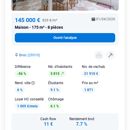
145 000 €
01/04/2026
829 €/m²
Maison
175 m² - 8 pièces
Ouvrir l'analyse
Briec (29510)
Différence
Nb. d'habitants
Niv. de vie/hab
-56 %
5 815
21 910 €
Rend. ville
Étudiants
Prix au m²
6 %
9.1 %
1 871
Loyer HC conseillé
Chômage
1 005 €/mois
6.1 %
Cash flow
Rendement brut
11 €
7.7 %