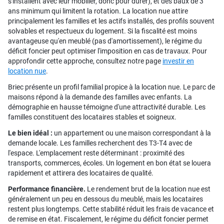
s'installent avec leur mobilier, donc pour durer), et des baux de 3
ans minimum qui limitent la rotation. La location nue attire
principalement les familles et les actifs installés, des profils souvent
solvables et respectueux du logement. Si la fiscalité est moins
avantageuse qu'en meublé (pas d'amortissement), le régime du
déficit foncier peut optimiser l'imposition en cas de travaux. Pour
approfondir cette approche, consultez notre page
investir en
location nue
.
Briec présente un profil familial propice à la location nue. Le parc de
maisons répond à la demande des familles avec enfants. La
démographie en hausse témoigne d'une attractivité durable. Les
familles constituent des locataires stables et soigneux.
Le bien idéal :
un appartement ou une maison correspondant à la
demande locale. Les familles recherchent des T3-T4 avec de
l'espace. L'emplacement reste déterminant : proximité des
transports, commerces, écoles. Un logement en bon état se louera
rapidement et attirera des locataires de qualité.
Performance financière.
Le rendement brut de la location nue est
généralement un peu en dessous du meublé, mais les locataires
restent plus longtemps. Cette stabilité réduit les frais de vacance et
de remise en état. Fiscalement, le régime du déficit foncier permet