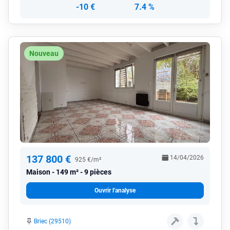
-10 €
7.4 %
Nouveau
137 800 €
14/04/2026
925 €/m²
Maison
149 m² - 9 pièces
Ouvrir l'analyse
Briec (29510)