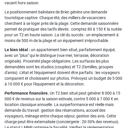
vacant hors saison.
Le positionnement balnéaire de Briec génère une demande
touristique captive. Chaque été, des milliers de vacanciers
cherchent à se loger près de la plage. Cette demande saisonnière
permet de pratiquer des tarifs élevés : comptez 80 à 150 € la nuitée
pour un T2 en haute saison. La clé du succès : un emplacement à
moins de 500 m de la plage et un équipement irréprochable.
Le bien idéal :
un appartement bien situé, parfaitement équipé,
avec un "plus" qui le distingue (vue mer, terrasse, décoration
originale). Proximité plage obligatoire. Les surfaces les plus
demandées sont les studios (couples) et T2 (familles, groupes
d'amis). L'état et l'équipement doivent être parfaits : les voyageurs
comparent et choisissent sur photos. Prévoyez un budget de 5 000
à 10 000 € pour l'équipement et la décoration.
Performance financière.
Un T2 bien situé peut générer 8 000 à 15
000 € de revenus sur la saison estivale, contre 5 000 à 7 000 € en
location classique annuelle. La surperformance est réelle mais
demande du travail : gestion des réservations, accueil des
voyageurs, ménage entre chaque séjour, gestion des avis. Cette
charge peut être externalisée (conciergerie : 20-30% des revenus).
Le statut LMNP optimise la fiscalité. Vérifiez la réglementation