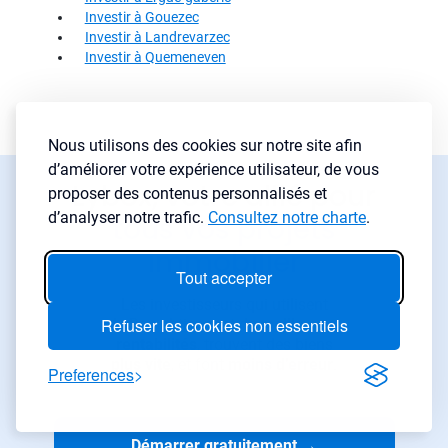
Investir à Gouezec
Investir à Landrevarzec
Investir à Quemeneven
Nous utilisons des cookies sur notre site afin
d’améliorer votre expérience utilisateur, de vous
Lybox, votre allié pour
proposer des contenus personnalisés et
d’analyser notre trafic.
Consultez notre charte
.
tous vos projets
immobilier
Tout accepter
Les investisseurs qui utilisent
Refuser les cookies non essentiels
LyBox obtiennent de
meilleures
rentabilités
, trouvent des biens
plus vite
, et font
moins d’erreur
.
Preferences
Démarrer gratuitement
→