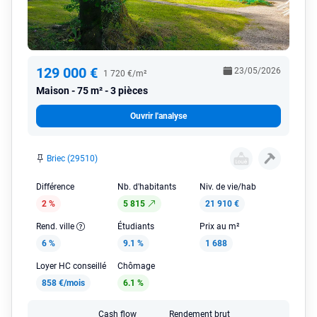
129 000 €
23/05/2026
1 720 €/m²
Maison
75 m² - 3 pièces
Ouvrir l'analyse
Briec (29510)
Différence
Nb. d'habitants
Niv. de vie/hab
2 %
5 815
21 910 €
Rend. ville
Étudiants
Prix au m²
6 %
9.1 %
1 688
Loyer HC conseillé
Chômage
858 €/mois
6.1 %
Cash flow
Rendement brut