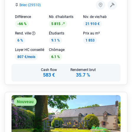
Briec (29510)
Différence
Nb. d'habitants
Niv. de vie/hab
-66 %
5 815
21 910 €
Rend. ville
Étudiants
Prix au m²
6 %
9.1 %
1 853
Loyer HC conseillé
Chômage
807 €/mois
6.1 %
Cash flow
Rendement brut
583 €
35.7 %
Nouveau