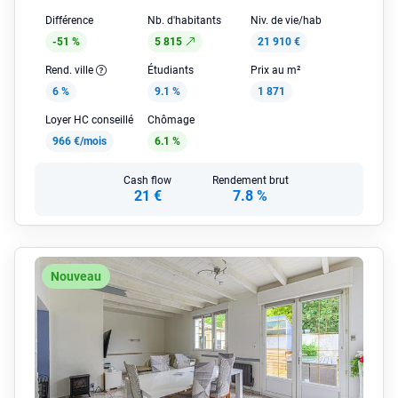
Différence
Nb. d'habitants
Niv. de vie/hab
-51 %
5 815
21 910 €
Rend. ville
Étudiants
Prix au m²
6 %
9.1 %
1 871
Loyer HC conseillé
Chômage
966 €/mois
6.1 %
Cash flow
Rendement brut
21 €
7.8 %
Nouveau