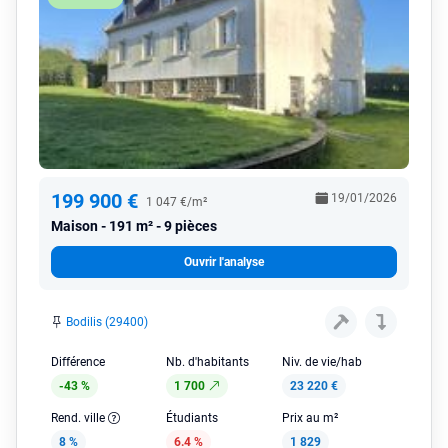
199 900 €
19/01/2026
1 047 €/m²
Maison
191 m² - 9 pièces
Ouvrir l'analyse
Bodilis (29400)
Différence
Nb. d'habitants
Niv. de vie/hab
-43 %
1 700
23 220 €
Rend. ville
Étudiants
Prix au m²
8 %
6.4 %
1 829