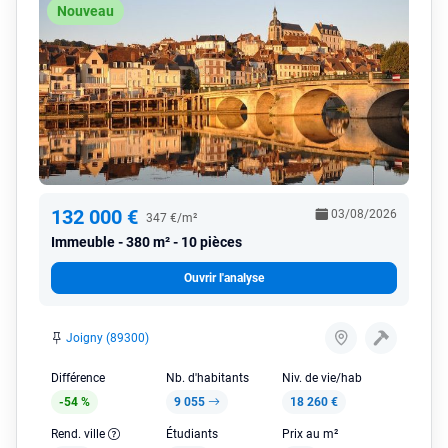
Nouveau
132 000 €
03/08/2026
347 €/m²
Immeuble
380 m² - 10 pièces
Ouvrir l'analyse
Joigny (89300)
Différence
Nb. d'habitants
Niv. de vie/hab
-54 %
9 055
18 260 €
Rend. ville
Étudiants
Prix au m²