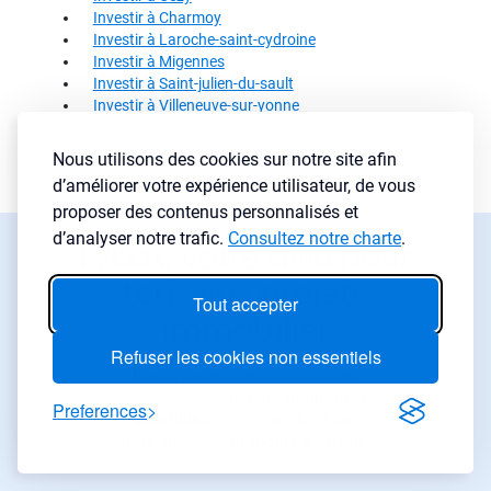
Investir à Charmoy
Investir à Laroche-saint-cydroine
Investir à Migennes
Investir à Saint-julien-du-sault
Investir à Villeneuve-sur-yonne
Nous utilisons des cookies sur notre site afin
d’améliorer votre expérience utilisateur, de vous
proposer des contenus personnalisés et
d’analyser notre trafic.
Consultez notre charte
.
Lybox, votre allié pour
tous vos projets
Tout accepter
immobilier
Refuser les cookies non essentiels
Les investisseurs qui utilisent
LyBox obtiennent de
meilleures
Preferences
rentabilités
, trouvent des biens
plus vite
, et font
moins d’erreur
.