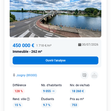
450 000 €
30/07/2026
1 718 €/m²
Immeuble
262 m²
Ouvrir l'analyse
Joigny (89300)
Différence
Nb. d'habitants
Niv. de vie/hab
128 %
9 055
18 260 €
Rend. ville
Étudiants
Prix au m²
15 %
9.7 %
753