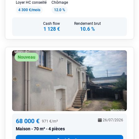
Loyer HC conseillé
Chômage
4 300 €/mois
12.0 %
Cash flow
Rendement brut
1 128 €
10.6 %
Nouveau
68 000 €
26/07/2026
971 €/m²
Maison
70 m² - 4 pièces