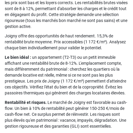
les prix sont bas et les loyers corrects. Les rentabilités brutes visées
sont de 8 à 12%, permettant d'absorber les charges et le crédit tout
en dégageant du profit. Cette stratégie demande une sélection
rigoureuse (tous les marchés bon marché ne sont pas sains) et une
gestion active.
Joigny offre des opportunités de haut rendement. 15,3% de
rentabilité brute moyenne. Prix accessibles (1 172 €/m²). Analysez
chaque bien individuellement pour valider le potentiel.
Le bien idéal :
un appartement (T2-T3) ou un petit immeuble
affichant une rentabilité brute de 8-12%. L'emplacement compte,
mais différemment du patrimonial : cherchez les quartiers où la
demande locative est réelle, même si ce ne sont pas les plus
prestigieux. Les prix de Joigny (1 172 €/m²) permettent d'atteindre
ces objectifs. Vérifiez l'état du bien et de la copropriété. Évitez les
passoires thermiques qui génèrent des charges locataires élevées.
Rentabilité et risques.
Le marché de Joigny est favorable au cash-
flow. Un bien à 10% de rentabilité peut générer 150-250 €/mois de
cash-flow net. Ce surplus permet de réinvestir. Les risques sont
plus élevés qu'en patrimonial : vacance, impayés, dégradation. Une
gestion rigoureuse et des garanties (GLI) sont essentielles.