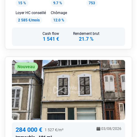
15 %
9.7 %
753
Loyer HC conseillé
Chômage
2 585 €/mois
12.0 %
Cash flow
Rendement brut
1 541 €
21.7 %
Nouveau
284 000 €
03/08/2026
1 527 €/m²