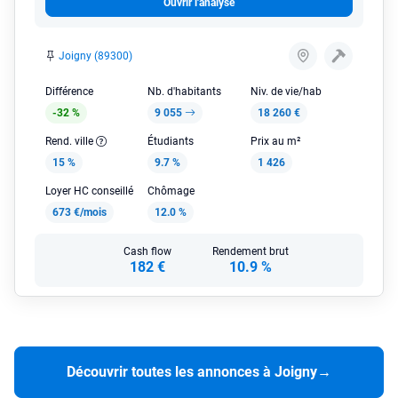
Ouvrir l'analyse
Joigny (89300)
Différence
Nb. d'habitants
Niv. de vie/hab
-32 %
9 055
18 260 €
Rend. ville
Étudiants
Prix au m²
15 %
9.7 %
1 426
Loyer HC conseillé
Chômage
673 €/mois
12.0 %
Cash flow
Rendement brut
182 €
10.9 %
Découvrir toutes les annonces à Joigny
→