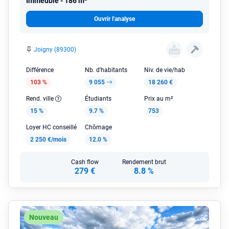
Immeuble
186 m²
Ouvrir l'analyse
Joigny (89300)
Différence
Nb. d'habitants
Niv. de vie/hab
103 %
9 055
18 260 €
Rend. ville
Étudiants
Prix au m²
15 %
9.7 %
753
Loyer HC conseillé
Chômage
2 250 €/mois
12.0 %
Cash flow
Rendement brut
279 €
8.8 %
Nouveau