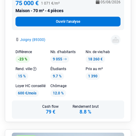
75 000 €
05/08/2026
1 071 €/m²
Maison
70 m² - 4 pièces
Ouvrir l'analyse
Joigny (89300)
Différence
Nb. d'habitants
Niv. de vie/hab
-23 %
9 055
18 260 €
Rend. ville
Étudiants
Prix au m²
15 %
9.7 %
1 390
Loyer HC conseillé
Chômage
600 €/mois
12.0 %
Cash flow
Rendement brut
79 €
8.8 %