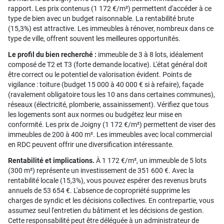
rapport. Les prix contenus (1 172 €/m²) permettent d'accéder à ce
type de bien avec un budget raisonnable. La rentabilité brute
(15,3%) est attractive. Les immeubles à rénover, nombreux dans ce
type de ville, offrent souvent les meilleures opportunités.
Le profil du bien recherché :
immeuble de 3 à 8 lots, idéalement
composé de T2 et T3 (forte demande locative). L'état général doit
être correct ou le potentiel de valorisation évident. Points de
vigilance : toiture (budget 15 000 à 40 000 € si à refaire), façade
(ravalement obligatoire tous les 10 ans dans certaines communes),
réseaux (électricité, plomberie, assainissement). Vérifiez que tous
les logements sont aux normes ou budgétez leur mise en
conformité. Les prix de Joigny (1 172 €/m²) permettent de viser des
immeubles de 200 à 400 m². Les immeubles avec local commercial
en RDC peuvent offrir une diversification intéressante.
Rentabilité et implications.
À 1 172 €/m², un immeuble de 5 lots
(300 m²) représente un investissement de 351 600 €. Avec la
rentabilité locale (15,3%), vous pouvez espérer des revenus bruts
annuels de 53 654 €. L'absence de copropriété supprime les
charges de syndic et les décisions collectives. En contrepartie, vous
assumez seul l'entretien du bâtiment et les décisions de gestion.
Cette responsabilité peut être déléguée à un administrateur de