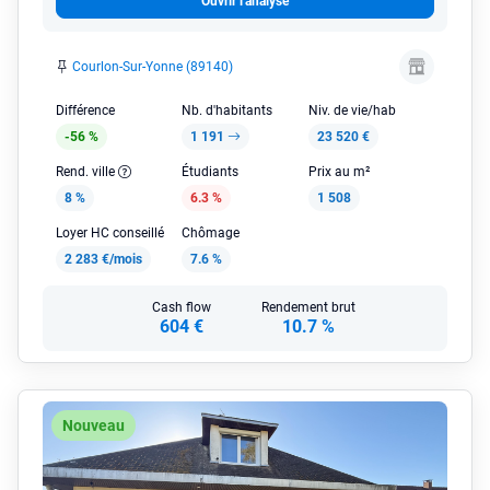
Ouvrir l'analyse
Courlon-Sur-Yonne (89140)
Différence
Nb. d'habitants
Niv. de vie/hab
-56 %
1 191
23 520 €
Rend. ville
Étudiants
Prix au m²
8 %
6.3 %
1 508
Loyer HC conseillé
Chômage
2 283 €/mois
7.6 %
Cash flow
Rendement brut
604 €
10.7 %
Nouveau