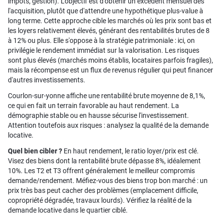
impôts, gestion). L'objectif est d'obtenir un excédent mensuel dès
l'acquisition, plutôt que d'attendre une hypothétique plus-value à
long terme. Cette approche cible les marchés où les prix sont bas et
les loyers relativement élevés, générant des rentabilités brutes de 8
à 12% ou plus. Elle s'oppose à la stratégie patrimoniale : ici, on
privilégie le rendement immédiat sur la valorisation. Les risques
sont plus élevés (marchés moins établis, locataires parfois fragiles),
mais la récompense est un flux de revenus régulier qui peut financer
d'autres investissements.
Courlon-sur-yonne affiche une rentabilité brute moyenne de 8,1%,
ce qui en fait un terrain favorable au haut rendement. La
démographie stable ou en hausse sécurise l'investissement.
Attention toutefois aux risques : analysez la qualité de la demande
locative.
Quel bien cibler ?
En haut rendement, le ratio loyer/prix est clé.
Visez des biens dont la rentabilité brute dépasse 8%, idéalement
10%. Les T2 et T3 offrent généralement le meilleur compromis
demande/rendement. Méfiez-vous des biens trop bon marché : un
prix très bas peut cacher des problèmes (emplacement difficile,
copropriété dégradée, travaux lourds). Vérifiez la réalité de la
demande locative dans le quartier ciblé.