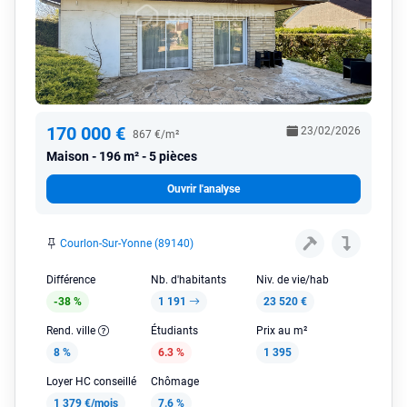
170 000 €
23/02/2026
867 €/m²
Maison
196 m² - 5 pièces
Ouvrir l'analyse
Courlon-Sur-Yonne (89140)
Différence
Nb. d'habitants
Niv. de vie/hab
-38 %
1 191
23 520 €
Rend. ville
Étudiants
Prix au m²
8 %
6.3 %
1 395
Loyer HC conseillé
Chômage
1 379 €/mois
7.6 %