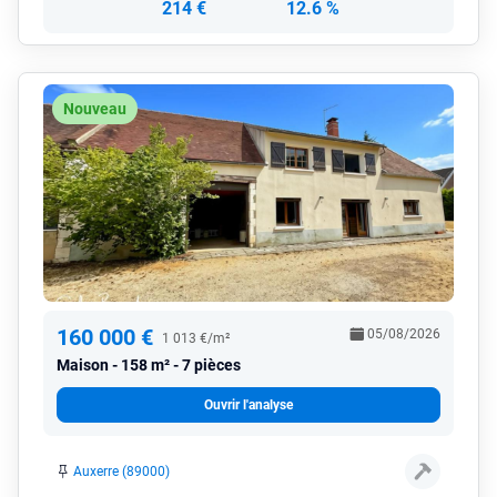
214 €
12.6 %
Nouveau
160 000 €
05/08/2026
1 013 €/m²
Maison
158 m² - 7 pièces
Ouvrir l'analyse
Auxerre (89000)