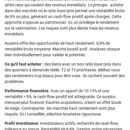
attire ceux qui veulent des revenus immédiats. Le principe : acheter
dans des marchés où le ratio loyer/prix permet une rentabilité brute
de 8% ou plus, générant un cash-flow positif après charges. Cette
approche s'oppose au patrimonial : ici, on privilégie le rendement
sur la valorisation. Les risques sont plus élevés mais les revenus
immédiats.
Auxerre offre des opportunités de haut rendement. 8,8% de
rentabilité brute moyenne. Marché locatif actif. Analysez chaque
bien individuellement pour valider le potentiel.
Ce qu'il faut acheter :
des biens avec un bon ratio loyer/prix dans
des quartiers à demande réelle. T2 et T3 prioritaires. Méfiez-vous
des rendements trop beaux pour être vrais : ils cachent souvent des
problèmes.
Performance financière.
Avec un apport de 10-15% et une
rentabilité > 8%, le cash-flow positif est atteignable. Ce surplus
mensuel peut financer d'autres acquisitions, créant un effet boule
de neige. Contrepartie : les marchés haut rendement sont plus
risqués. GLI conseillée, sélection locataires rigoureuse.
Profil investisseur.
Investisseurs actifs, recherche de cash-flow,
tolérance au risque. Rentabilité de 8,8%. Gestion active nécessaire.