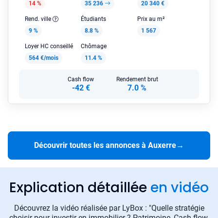
14 %
35 236
20 340 €
Rend. ville
Étudiants
Prix au m²
9 %
8.8 %
1 567
Loyer HC conseillé
Chômage
564 €/mois
11.4 %
Cash flow
Rendement brut
-42 €
7.0 %
Découvrir toutes les annonces à Auxerre
→
Explication détaillée
en vidéo
Découvrez la vidéo réalisée par LyBox : "Quelle stratégie
choisir pour investir en immobilier ? Patrimoine, Cash-flow,