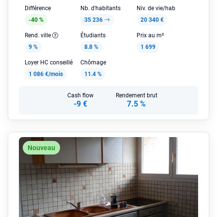
Différence
Nb. d'habitants
Niv. de vie/hab
-40 %
35 236
20 340 €
Rend. ville
Étudiants
Prix au m²
9 %
8.8 %
1 699
Loyer HC conseillé
Chômage
1 086 €/mois
11.4 %
Cash flow
Rendement brut
-9 €
7.5 %
Nouveau