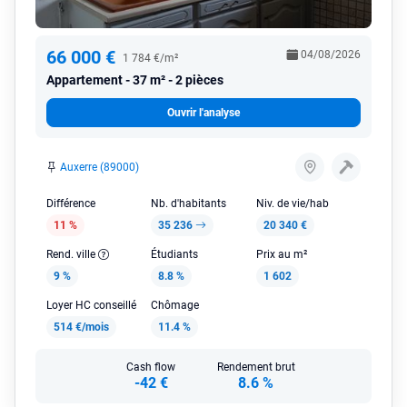
66 000 €
04/08/2026
1 784 €/m²
Appartement
37 m² - 2 pièces
Ouvrir l'analyse
Auxerre (89000)
Différence
Nb. d'habitants
Niv. de vie/hab
11 %
35 236
20 340 €
Rend. ville
Étudiants
Prix au m²
9 %
8.8 %
1 602
Loyer HC conseillé
Chômage
514 €/mois
11.4 %
Cash flow
Rendement brut
-42 €
8.6 %