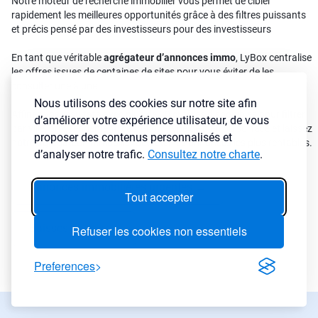
Notre moteur de recherche immobilier vous permet de cibler
rapidement les meilleures opportunités grâce à des filtres puissants
et précis pensé par des investisseurs pour des investisseurs
En tant que véritable
agrégateur d’annonces immo
, LyBox centralise
les offres issues de centaines de sites pour vous éviter de les
consulter une à une.
Nous utilisons des cookies sur notre site afin
Affinez vos résultats avec plus de 30 critères disponibles pour filtrer
d’améliorer votre expérience utilisateur, de vous
par ville, prix, rendement, cash-flow, type de bien ou surface et laissez
proposer des contenus personnalisés et
notre agrégateur immobilier détecter les annonces les plus rentables.
d’analyser notre trafic.
Consultez notre charte
.
Annonces immobilières urgentes
→
Tout accepter
Baisses de prix
→
Refuser les cookies non essentiels
Preferences