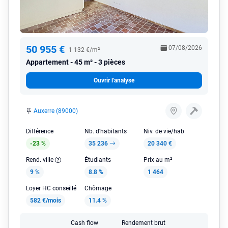
50 955 €
07/08/2026
1 132 €/m²
Appartement
45 m² - 3 pièces
Ouvrir l'analyse
Auxerre (89000)
Différence
Nb. d'habitants
Niv. de vie/hab
-23 %
35 236
20 340 €
Rend. ville
Étudiants
Prix au m²
9 %
8.8 %
1 464
Loyer HC conseillé
Chômage
582 €/mois
11.4 %
Cash flow
Rendement brut