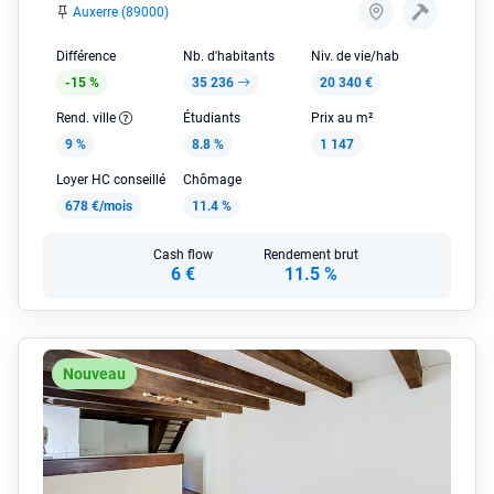
Auxerre (89000)
Différence
Nb. d'habitants
Niv. de vie/hab
-15 %
35 236
20 340 €
Rend. ville
Étudiants
Prix au m²
9 %
8.8 %
1 147
Loyer HC conseillé
Chômage
678 €/mois
11.4 %
Cash flow
Rendement brut
6 €
11.5 %
Nouveau