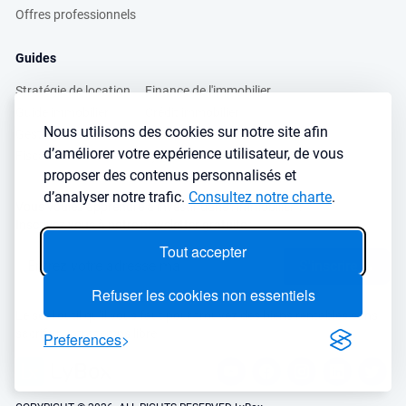
Offres professionnels
Guides
Stratégie de location
Finance de l'immobilier
Guide immobilier
Crédit immobilier
Nous utilisons des cookies sur notre site afin
Gestion locative
Simulateurs immobilier
d’améliorer votre expérience utilisateur, de vous
Fiscalité immobilière
Lybox vs DVF
proposer des contenus personnalisés et
d’analyser notre trafic.
Consultez notre charte
.
Vous voulez apprendre à investir dans l’immobilier ?
Inscrivez vous à notre newsletter gratuite :
Tout accepter
S'inscrire
→
Refuser les cookies non essentiels
Le seul outil qu’il vous faut pour trouvez des biens rentables sans
sacrifier votre temps libre
Preferences