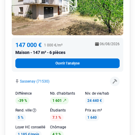
147 000 €
06/08/2026
1 000 €/m²
Maison
147 m² - 6 pièces
Ouvrir l'analyse
Sassenay (71530)
Différence
Nb. d'habitants
Niv. de vie/hab
-39 %
1 601
24 440 €
Rend. ville
Étudiants
Prix au m²
5 %
7.1 %
1 640
Loyer HC conseillé
Chômage
1 185 €/mois
4.2 %