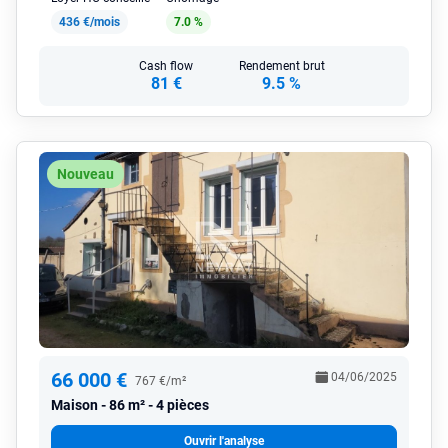
436 €/mois
7.0 %
Cash flow
Rendement brut
81 €
9.5 %
Nouveau
66 000 €
04/06/2025
767 €/m²
Maison
86 m² - 4 pièces
Ouvrir l'analyse