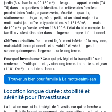
jardin (3-4 chambres, 90-130 m²) ou les grands appartements (T4-
T5) dans des quartiers résidentiels. Les critères des familles :
proximité des écoles, espaces verts, sécurité du quartier,
stationnement. Un jardin, même petit, est un atout majeur. La
motte-saint-jean offre ce type de biens. À 1 181 €/m², une maison
de 100 m² représente environ 118 100 €. L'état du bien compte : les
familles veulent s'installer dans un logement propre et fonctionnel.
Chiffres et réalités.
Rendement légèrement inférieur à la moyenne,
mais stabilité exceptionnelle et solvabilité élevée. Une gestion
sereine qui compense largement sur le long terme.
Pour quel investisseur ?
Ceux qui privilégient la tranquillité sur le
rendement. Profils prudents, vision long terme. La motte-saint-jean
(1 181 €/m²) permet de se lancer.
Trouver un bien pour famille à La motte-saint-jean
Location longue durée : stabilité et
sérénité pour l'investisseur
La location nue est la stratégie de l'investisseur qui recherche la
tranquillité. En louant un logement vide, vous attirez des locataires