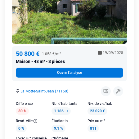
50 800 €
19/09/2025
1 058 €/m²
Maison
48 m² - 3 pièces
Ouvrir l'analyse
La Motte-Saint-Jean (71160)
Différence
Nb. d'habitants
Niv. de vie/hab
30 %
1 186
23 020 €
Rend. ville
Étudiants
Prix au m²
0 %
9.1 %
811
Loyer HC conseillé
Chômage