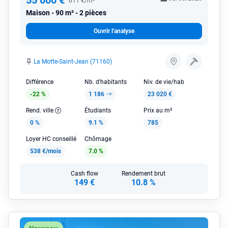
55 000 €
611 €/m²
Maison
90 m² - 2 pièces
Ouvrir l'analyse
La Motte-Saint-Jean (71160)
Différence
Nb. d'habitants
Niv. de vie/hab
-22 %
1 186
23 020 €
Rend. ville
Étudiants
Prix au m²
0 %
9.1 %
785
Loyer HC conseillé
Chômage
538 €/mois
7.0 %
Cash flow
Rendement brut
149 €
10.8 %