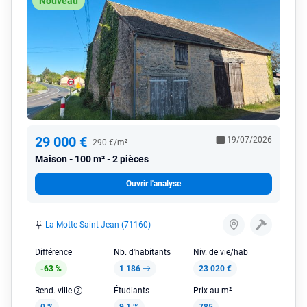
Nouveau
29 000 €
19/07/2026
290 €/m²
Maison
100 m² - 2 pièces
Ouvrir l'analyse
La Motte-Saint-Jean (71160)
Différence
Nb. d'habitants
Niv. de vie/hab
-63 %
1 186
23 020 €
Rend. ville
Étudiants
Prix au m²