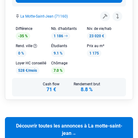
La Motte-Saint-Jean (71160)
Différence
Nb. d'habitants
Niv. de vie/hab
-35 %
1 186
23 020 €
Rend. ville
Étudiants
Prix au m²
0 %
9.1 %
1 175
Loyer HC conseillé
Chômage
528 €/mois
7.0 %
Cash flow
Rendement brut
71 €
8.8 %
Découvrir toutes les annonces à La motte-saint-
jean
→