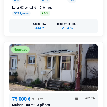
0 %
9.1 %
785
Loyer HC conseillé
Chômage
562 €/mois
7.0 %
Cash flow
Rendement brut
334 €
21.4 %
Nouveau
75 000 €
15/04/2026
938 €/m²
Maison
80 m² - 3 pièces