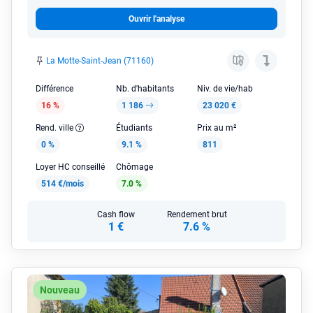
Ouvrir l'analyse
La Motte-Saint-Jean (71160)
Différence
Nb. d'habitants
Niv. de vie/hab
16 %
1 186
23 020 €
Rend. ville
Étudiants
Prix au m²
0 %
9.1 %
811
Loyer HC conseillé
Chômage
514 €/mois
7.0 %
Cash flow
Rendement brut
1 €
7.6 %
Nouveau