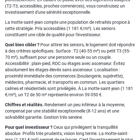
(T2-T3, accessibles, proches commerces), vous construisez un
investissement d'une sérénité exceptionnelle.
La motte-saint-jean compte une population de retraités propice à
cette stratégie. Prix accessibles (1 181 €/m²). Les seniors
constituent une cible de qualité pour l'investisseur.
Quel bien cibler ?
Pour attirer les seniors, le logement doit répondre
à des critères spécifiques. Surface : T2 (40-55 m²) ou petit T3 (55-
70 m²), suffisant pour une personne seule ou un couple.
Accessibilité : plain-pied, RDC ou étages avec ascenseur. Évitez
absolument les étages élevés sans ascenseur. Localisation :
proximité immédiate des commerces (boulangerie, supérette),
médecins, pharmacie, et transports en commun. Les quartiers
calmes et résidentiels sont privilégiés. À La motte-saint-jean (1 181
€/m²), un T2 de 50 m² représente environ 59 050 €.
Chiffres et réalités.
Rendement un peu inférieur à la moyenne,
compensé par une stabilité exceptionnelle (8-12 ans) et une
solvabilité garantie. Gestion très sereine.
Pour quel investisseur ?
Ceux qui privilégient la tranquillité
absolue. Profils très prudents, vision long terme. La motte-saint-
jean (1 181 €/m²) permet de se lancer. C'est l'investissement le plus