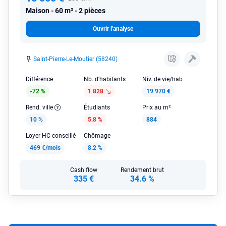
Maison
60 m² - 2 pièces
Ouvrir l'analyse
Saint-Pierre-Le-Moutier (58240)
Différence
Nb. d'habitants
Niv. de vie/hab
-72 %
1 828
19 970 €
Rend. ville
Étudiants
Prix au m²
10 %
5.8 %
884
Loyer HC conseillé
Chômage
469 €/mois
8.2 %
Cash flow
Rendement brut
335 €
34.6 %