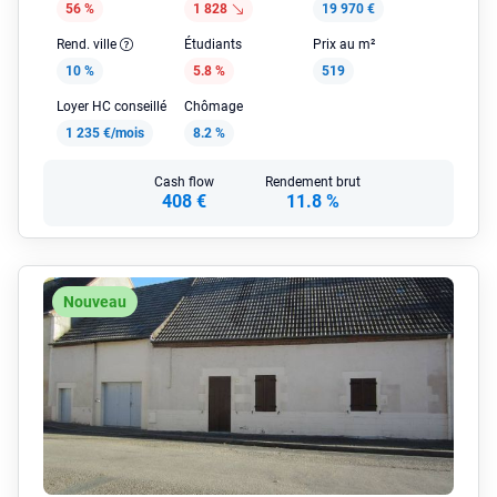
56 %
1 828
19 970 €
Rend. ville
Étudiants
Prix au m²
10 %
5.8 %
519
Loyer HC conseillé
Chômage
1 235 €/mois
8.2 %
Cash flow
Rendement brut
408 €
11.8 %
Nouveau