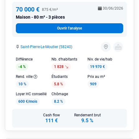
70 000 €
30/06/2026
875 €/m²
Maison
80 m² - 3 pièces
Ouvrir l'analyse
Saint-Pierre-Le-Moutier (58240)
Différence
Nb. d'habitants
Niv. de vie/hab
-4 %
1 828
19 970 €
Rend. ville
Étudiants
Prix au m²
10 %
5.8 %
909
Loyer HC conseillé
Chômage
600 €/mois
8.2 %
Cash flow
Rendement brut
111 €
9.5 %