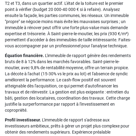
T2 et T3, dans un quartier actif. L'état de la toiture est le premier
point à vérifier (budget 20 000-40 000 € si à refaire). Analysez
ensuite la façade, les parties communes, les réseaux. Un immeuble
"propre" se négocie moins mais évite les mauvaises surprises ; un
immeuble à rénover peut offrir une forte plus-value mais demande
expertise et trésorerie. À Saint-pierre-le-moutier, les prix (930 €/m²)
permettent d'accéder à des immeubles de taille intéressante. Faites-
vous accompagner par un professionnel pour l'analyse technique.
Équation financière.
L'immeuble de rapport génère des rendements
bruts de 8 à 12% dans les marchés favorables. Saint-pierre-le-
moutier, avec 9,8% de rentabilité moyenne, offre un terrain propice.
La décote à l'achat (15-30% vs le prix au lot) et l'absence de syndic
améliorent la performance. Le cash-flow positif est souvent
atteignable dès l'acquisition, ce qui permet d'autofinancer les
travaux et de réinvestir. La gestion est plus exigeante : entretien du
bâti, gestion des locataires, coordination des travaux. Cette charge
justifie la surperformance par rapport à l'investissement en
copropriété.
Profil investisseur.
L'immeuble de rapport s'adresse aux
investisseurs ambitieux, prêts à gérer un projet plus complexe pour
obtenir des rendements supérieurs. Expérience préalable