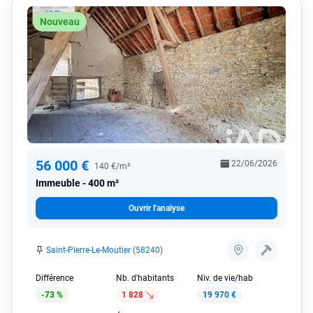
Nouveau
56 000 €
22/06/2026
140 €/m²
Immeuble
400 m²
Ouvrir l'analyse
Saint-Pierre-Le-Moutier (58240)
Différence
Nb. d'habitants
Niv. de vie/hab
-73 %
1 828
19 970 €