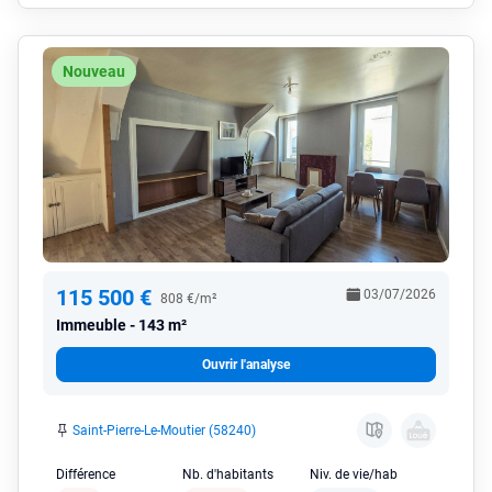
Nouveau
115 500 €
03/07/2026
808 €/m²
Immeuble
143 m²
Ouvrir l'analyse
Saint-Pierre-Le-Moutier (58240)
Différence
Nb. d'habitants
Niv. de vie/hab