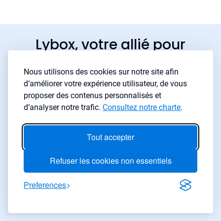
Lybox, votre allié pour
tous vos projets
Nous utilisons des cookies sur notre site afin
immobilier
d’améliorer votre expérience utilisateur, de vous
proposer des contenus personnalisés et
Les investisseurs qui utilisent
d’analyser notre trafic.
Consultez notre charte
.
LyBox obtiennent de
meilleures
rentabilités
, trouvent des biens
plus vite
, et font
moins d’erreur
.
Tout accepter
Refuser les cookies non essentiels
Démarrer gratuitement
→
Preferences
Essai gratuit 7 jours
Aucune carte requise