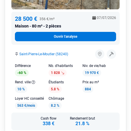
28 500 €
07/07/2026
356 €/m²
Maison
80 m² - 2 pièces
Ouvrir l'analyse
Saint-Pierre-Le-Moutier (58240)
Différence
Nb. d'habitants
Niv. de vie/hab
-60 %
1 828
19 970 €
Rend. ville
Étudiants
Prix au m²
10 %
5.8 %
884
Loyer HC conseillé
Chômage
563 €/mois
8.2 %
Cash flow
Rendement brut
338 €
21.8 %