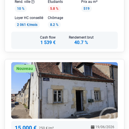
Rend. ville
Étudiants
Prix au m²
10 %
5.8 %
519
Loyer HC conseillé
Chômage
2 061 €/mois
8.2 %
Cash flow
Rendement brut
1 539 €
40.7 %
Nouveau
15 000 €
19/06/2026
250 €/m²