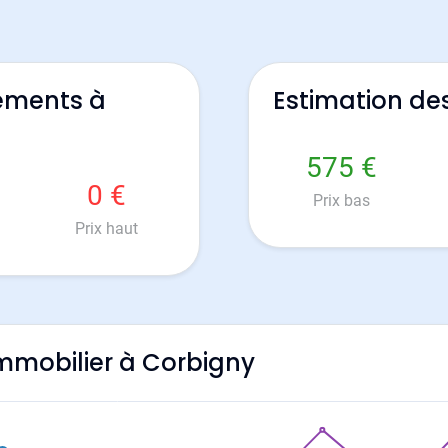
ements à
Estimation de
575 €
0 €
Prix bas
Prix haut
'immobilier à Corbigny