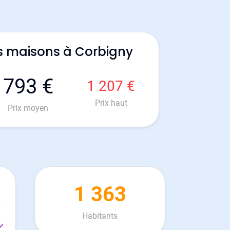
s maisons à Corbigny
793 €
1 207 €
Prix haut
Prix moyen
1 363
Habitants