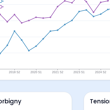
orbigny
Tensio