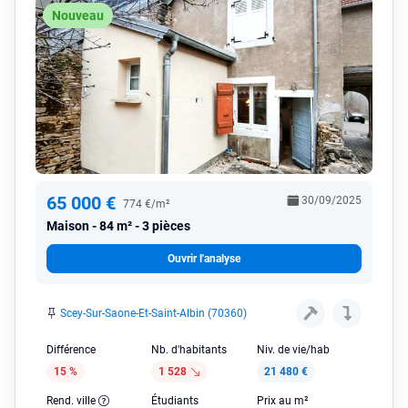
Nouveau
65 000 €
30/09/2025
774 €/m²
Maison
84 m² - 3 pièces
Ouvrir l'analyse
Scey-Sur-Saone-Et-Saint-Albin (70360)
Différence
Nb. d'habitants
Niv. de vie/hab
15 %
1 528
21 480 €
Rend. ville
Étudiants
Prix au m²