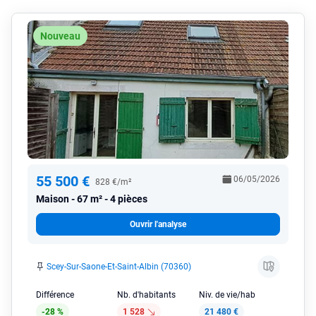
Nouveau
55 500 €
06/05/2026
828 €/m²
Maison
67 m² - 4 pièces
Ouvrir l'analyse
Scey-Sur-Saone-Et-Saint-Albin (70360)
Différence
Nb. d'habitants
Niv. de vie/hab
-28 %
1 528
21 480 €