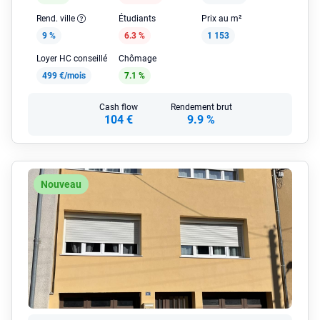
Rend. ville
Étudiants
Prix au m²
9 %
6.3 %
1 153
Loyer HC conseillé
Chômage
499 €/mois
7.1 %
Cash flow
Rendement brut
104 €
9.9 %
Nouveau