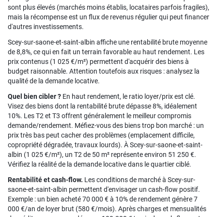
sont plus élevés (marchés moins établis, locataires parfois fragiles),
mais la récompense est un flux de revenus régulier qui peut financer
d'autres investissements.
Scey-sur-saone-et-saint-albin affiche une rentabilité brute moyenne
de 8,8%, ce qui en fait un terrain favorable au haut rendement. Les
prix contenus (1 025 €/m²) permettent d'acquérir des biens à
budget raisonnable. Attention toutefois aux risques : analysez la
qualité de la demande locative.
Quel bien cibler ?
En haut rendement, le ratio loyer/prix est clé.
Visez des biens dont la rentabilité brute dépasse 8%, idéalement
10%. Les T2 et T3 offrent généralement le meilleur compromis
demande/rendement. Méfiez-vous des biens trop bon marché : un
prix très bas peut cacher des problèmes (emplacement difficile,
copropriété dégradée, travaux lourds). À Scey-sur-saone-et-saint-
albin (1 025 €/m²), un T2 de 50 m² représente environ 51 250 €.
Vérifiez la réalité de la demande locative dans le quartier ciblé.
Rentabilité et cash-flow.
Les conditions de marché à Scey-sur-
saone-et-saint-albin permettent d'envisager un cash-flow positif.
Exemple : un bien acheté 70 000 € à 10% de rendement génère 7
000 €/an de loyer brut (580 €/mois). Après charges et mensualités