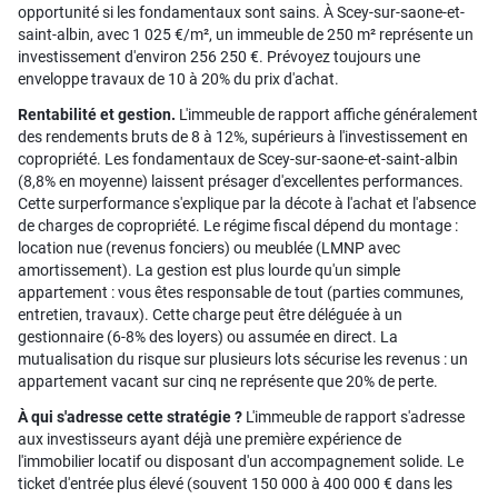
opportunité si les fondamentaux sont sains. À Scey-sur-saone-et-
saint-albin, avec 1 025 €/m², un immeuble de 250 m² représente un
investissement d'environ 256 250 €. Prévoyez toujours une
enveloppe travaux de 10 à 20% du prix d'achat.
Rentabilité et gestion.
L'immeuble de rapport affiche généralement
des rendements bruts de 8 à 12%, supérieurs à l'investissement en
copropriété. Les fondamentaux de Scey-sur-saone-et-saint-albin
(8,8% en moyenne) laissent présager d'excellentes performances.
Cette surperformance s'explique par la décote à l'achat et l'absence
de charges de copropriété. Le régime fiscal dépend du montage :
location nue (revenus fonciers) ou meublée (LMNP avec
amortissement). La gestion est plus lourde qu'un simple
appartement : vous êtes responsable de tout (parties communes,
entretien, travaux). Cette charge peut être déléguée à un
gestionnaire (6-8% des loyers) ou assumée en direct. La
mutualisation du risque sur plusieurs lots sécurise les revenus : un
appartement vacant sur cinq ne représente que 20% de perte.
À qui s'adresse cette stratégie ?
L'immeuble de rapport s'adresse
aux investisseurs ayant déjà une première expérience de
l'immobilier locatif ou disposant d'un accompagnement solide. Le
ticket d'entrée plus élevé (souvent 150 000 à 400 000 € dans les