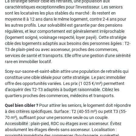
La stratégie senior cible les retraités, une population aux
caractéristiques exceptionnelles pour l'investisseur. Les seniors
sont les locataires les plus stables du marché : ils restent en
moyenne 8 à 12 ans dans le même logement, contre 2-4 ans pour
les autres profils. Leur solvabilité est garantie par des pensions
régulières, et leur comportement est généralement irréprochable
(logement soigné, voisinage respecté, loyer payé). Cette stratégie
cible des logements adaptés aux besoins des personnes âgées : T2-
T3 de plain-pied ou avec ascenseur, proches des commerces,
services de santé et transports. Elle offre une gestion d'une sérénité
rare en immobilier locatif.
Scey-sur-saone-et-saint-albin attire une population de retraités qui
constitue une cible idéale pour cette stratégie. Le parc immobilier
offre des opportunités variées. Les prix (1 025 €/m²) permettent
d'acquérir des T2-T3 adaptés à budget raisonnable. Ciblez les
quartiers proches des commerces, médecins et transports.
Quel bien cibler ?
Pour attirer les seniors, le logement doit répondre
à des critères spécifiques. Surface : T2 (40-55 m²) ou petit T3 (55-
70 m²), suffisant pour une personne seule ou un couple.
Accessibilité : plain-pied, RDC ou étages avec ascenseur. Évitez
absolument les étages élevés sans ascenseur. Localisation :
proximité immédiate des commerces (boulangerie, supérette),