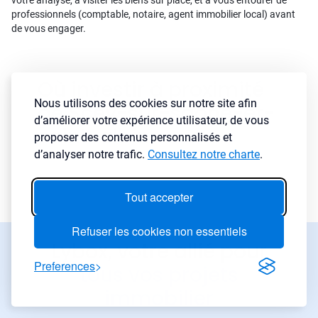
votre analyse, à visiter les biens sur place, et à vous entourer de
professionnels (comptable, notaire, agent immobilier local) avant
de vous engager.
Où investir à proximité
Nous utilisons des cookies sur notre site afin
de Scey-sur-saone-et-
d’améliorer votre expérience utilisateur, de vous
saint-albin
proposer des contenus personnalisés et
d’analyser notre trafic.
Consultez notre charte
.
Tout accepter
Refuser les cookies non essentiels
Lybox, votre allié pour
Preferences
tous vos projets
immobilier