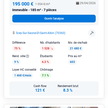
195 000 €
29/04/2026
1 054 €/m²
Immeuble
185 m² - 7 pièces
Ouvrir l'analyse
Scey-Sur-Saone-Et-Saint-Albin (70360)
Différence
Nb. d'habitants
Niv. de vie/hab
75 %
1 528
21 480 €
Rend. ville
Étudiants
Prix au m²
9 %
6.3 %
603
Loyer HC conseillé
Chômage
1 468 €/mois
7.1 %
Cash flow
Rendement brut
121 €
8.3 %