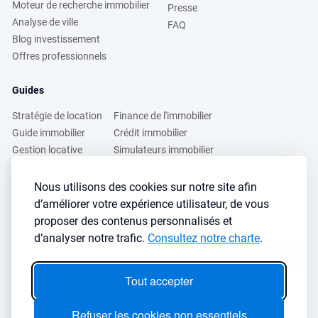
Moteur de recherche immobilier
Presse
Analyse de ville
FAQ
Blog investissement
Offres professionnels
Guides
Stratégie de location
Finance de l'immobilier
Guide immobilier
Crédit immobilier
Gestion locative
Simulateurs immobilier
Fiscalité immobilière
Lybox vs DVF
Nous utilisons des cookies sur notre site afin
d’améliorer votre expérience utilisateur, de vous
Vous voulez apprendre à investir dans l’immobilier ?
proposer des contenus personnalisés et
Inscrivez vous à notre newsletter gratuite :
d’analyser notre trafic.
Consultez notre charte
.
S'inscrire
→
Tout accepter
Le seul outil qu’il vous faut pour trouvez des biens rentables sans
sacrifier votre temps libre
Refuser les cookies non essentiels