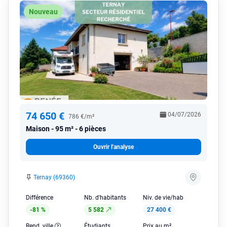
Nouveau
74 650 €
04/07/2026
786 €/m²
Maison
95 m² - 6 pièces
Ouvrir l'analyse
Ternay (69360)
Différence
Nb. d'habitants
Niv. de vie/hab
-81 %
5 582
27 400 €
Rend. ville
Étudiants
Prix au m²