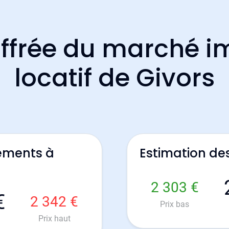
ffrée du marché i
locatif de Givors
ements à
Estimation de
2 303 €
€
2 342 €
Prix bas
Prix haut