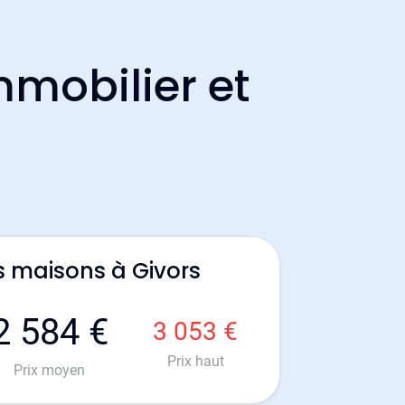
mmobilier et
s maisons à Givors
2 584 €
3 053 €
Prix haut
Prix moyen