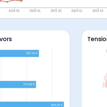
ivors
Tensio