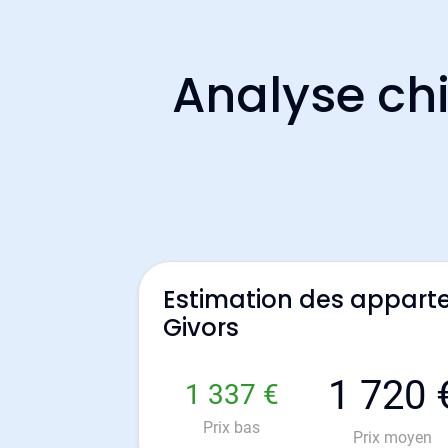
Analyse chi
Estimation des appart
Givors
1 720 
1 337 €
Prix bas
Prix moyen