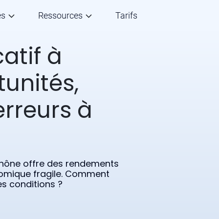
és
Ressources
Tarifs
atif à
tunités,
erreurs à
u Rhône offre des rendements
omique fragile. Comment
s conditions ?