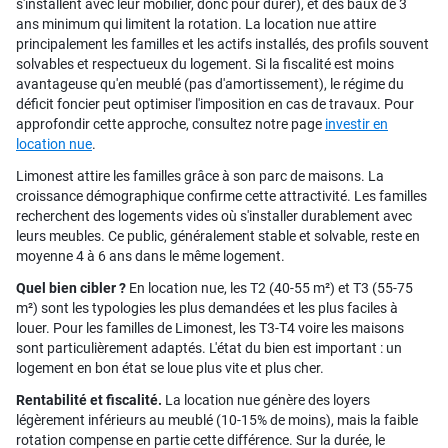
s'installent avec leur mobilier, donc pour durer), et des baux de 3
ans minimum qui limitent la rotation. La location nue attire
principalement les familles et les actifs installés, des profils souvent
solvables et respectueux du logement. Si la fiscalité est moins
avantageuse qu'en meublé (pas d'amortissement), le régime du
déficit foncier peut optimiser l'imposition en cas de travaux. Pour
approfondir cette approche, consultez notre page
investir en
location nue
.
Limonest attire les familles grâce à son parc de maisons. La
croissance démographique confirme cette attractivité. Les familles
recherchent des logements vides où s'installer durablement avec
leurs meubles. Ce public, généralement stable et solvable, reste en
moyenne 4 à 6 ans dans le même logement.
Quel bien cibler ?
En location nue, les T2 (40-55 m²) et T3 (55-75
m²) sont les typologies les plus demandées et les plus faciles à
louer. Pour les familles de Limonest, les T3-T4 voire les maisons
sont particulièrement adaptés. L'état du bien est important : un
logement en bon état se loue plus vite et plus cher.
Rentabilité et fiscalité.
La location nue génère des loyers
légèrement inférieurs au meublé (10-15% de moins), mais la faible
rotation compense en partie cette différence. Sur la durée, le