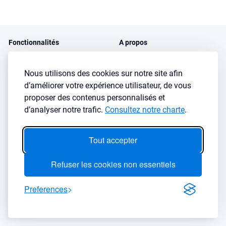
Fonctionnalités
A propos
Extension navigateur
Programme ambassadeur
Nous utilisons des cookies sur notre site afin
Simulateur d’investissement
Avis client
locatif
d’améliorer votre expérience utilisateur, de vous
Podcasts et Interviews
Moteur de recherche immobilier
proposer des contenus personnalisés et
Presse
Analyse de ville
d’analyser notre trafic.
Consultez notre charte
.
FAQ
Blog investissement
Offres professionnels
Tout accepter
Guides
Refuser les cookies non essentiels
Stratégie de location
Finance de l'immobilier
Guide immobilier
Crédit immobilier
Preferences
Gestion locative
Simulateurs immobilier
Fiscalité immobilière
Lybox vs DVF