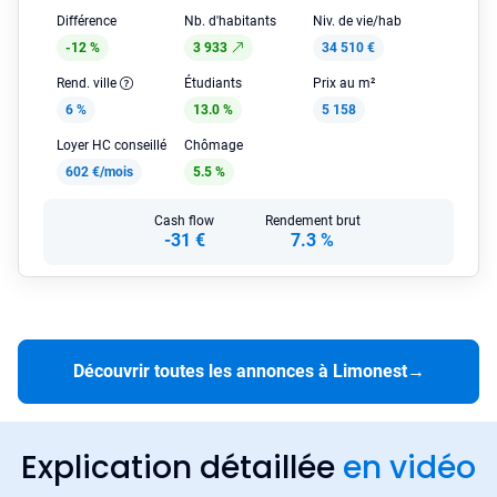
Différence
Nb. d'habitants
Niv. de vie/hab
-12 %
3 933
34 510 €
Rend. ville
Étudiants
Prix au m²
6 %
13.0 %
5 158
Loyer HC conseillé
Chômage
602 €/mois
5.5 %
Cash flow
Rendement brut
-31 €
7.3 %
Découvrir toutes les annonces à Limonest
→
Explication détaillée
en vidéo