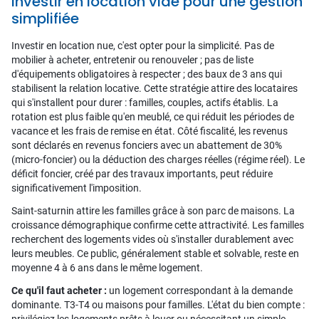
Investir en location vide pour une gestion
simplifiée
Investir en location nue, c'est opter pour la simplicité. Pas de
mobilier à acheter, entretenir ou renouveler ; pas de liste
d'équipements obligatoires à respecter ; des baux de 3 ans qui
stabilisent la relation locative. Cette stratégie attire des locataires
qui s'installent pour durer : familles, couples, actifs établis. La
rotation est plus faible qu'en meublé, ce qui réduit les périodes de
vacance et les frais de remise en état. Côté fiscalité, les revenus
sont déclarés en revenus fonciers avec un abattement de 30%
(micro-foncier) ou la déduction des charges réelles (régime réel). Le
déficit foncier, créé par des travaux importants, peut réduire
significativement l'imposition.
Saint-saturnin attire les familles grâce à son parc de maisons. La
croissance démographique confirme cette attractivité. Les familles
recherchent des logements vides où s'installer durablement avec
leurs meubles. Ce public, généralement stable et solvable, reste en
moyenne 4 à 6 ans dans le même logement.
Ce qu'il faut acheter :
un logement correspondant à la demande
dominante. T3-T4 ou maisons pour familles. L'état du bien compte :
privilégiez les logements prêts à louer ou nécessitant un simple