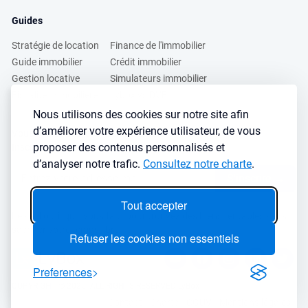
Guides
Stratégie de location
Finance de l'immobilier
Guide immobilier
Crédit immobilier
Gestion locative
Simulateurs immobilier
Fiscalité immobilière
Lybox vs DVF
Nous utilisons des cookies sur notre site afin
d’améliorer votre expérience utilisateur, de vous
Vous voulez apprendre à investir dans l’immobilier ?
proposer des contenus personnalisés et
Inscrivez vous à notre newsletter gratuite :
d’analyser notre trafic.
Consultez notre charte
.
S'inscrire
→
Tout accepter
Le seul outil qu’il vous faut pour trouvez des biens rentables sans
sacrifier votre temps libre
Refuser les cookies non essentiels
Preferences
COPYRIGHT © 2026. ALL RIGHTS RESERVED LyBox
Contact
Charte
CGUV
Mentions légales