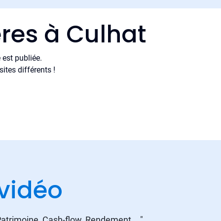
res à Culhat
est publiée.
tes différents !
vidéo
 Patrimoine, Cash-flow, Rendement ..."