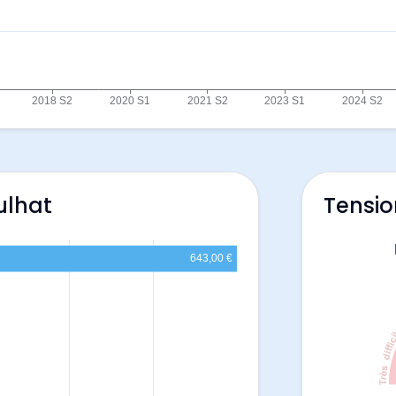
ulhat
Tensio