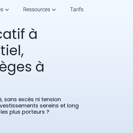
és
Ressources
Tarifs
atif à
iel,
ièges à
, sans excès ni tension
nvestissements sereins et long
les plus porteurs ?