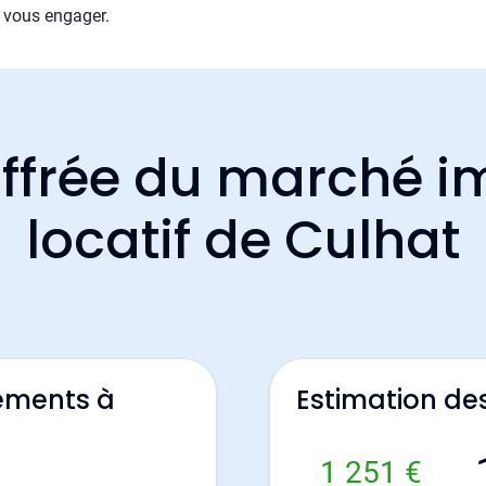
 vous engager.
ffrée du marché i
locatif de Culhat
ements à
Estimation de
1 251 €