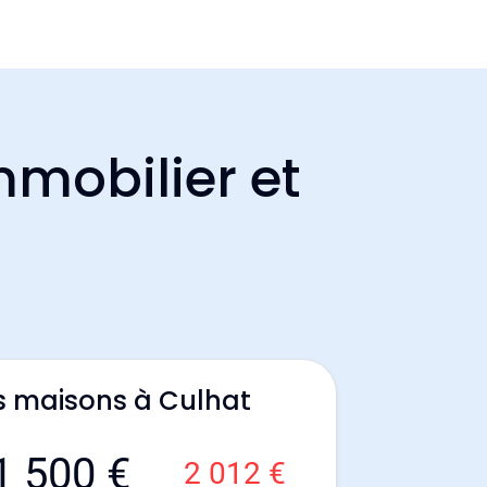
mmobilier et
s maisons à Culhat
1 500 €
2 012 €