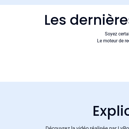
Les dernièr
Soyez certa
Le moteur de re
Expli
Découvrez la vidéo réalisée par LyBox