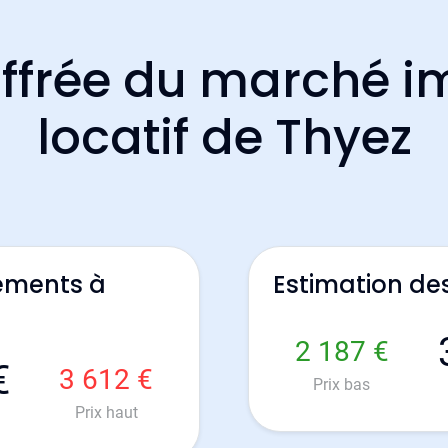
ffrée du marché i
locatif de Thyez
ements à
Estimation de
2 187 €
€
3 612 €
Prix bas
Prix haut