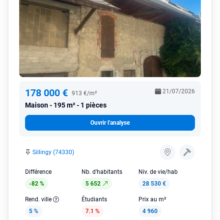
178 000 €
21/07/2026
913 €/m²
Maison
195 m² - 1 pièces
Ouvrir l'analyse
Sillingy (74330)
Différence
Nb. d'habitants
Niv. de vie/hab
-82 %
5 652
28 530 €
Rend. ville
Étudiants
Prix au m²
5 %
7.1 %
4 960