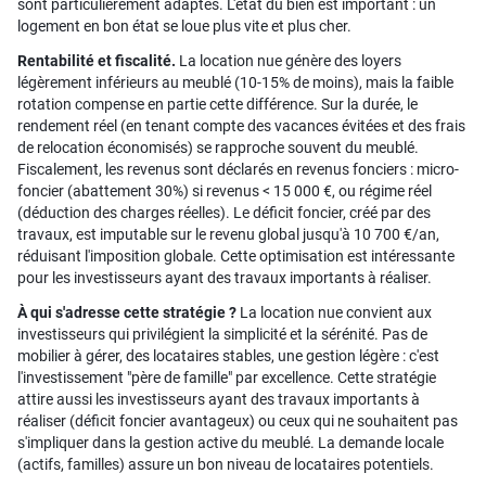
sont particulièrement adaptés. L'état du bien est important : un
logement en bon état se loue plus vite et plus cher.
Rentabilité et fiscalité.
La location nue génère des loyers
légèrement inférieurs au meublé (10-15% de moins), mais la faible
rotation compense en partie cette différence. Sur la durée, le
rendement réel (en tenant compte des vacances évitées et des frais
de relocation économisés) se rapproche souvent du meublé.
Fiscalement, les revenus sont déclarés en revenus fonciers : micro-
foncier (abattement 30%) si revenus < 15 000 €, ou régime réel
(déduction des charges réelles). Le déficit foncier, créé par des
travaux, est imputable sur le revenu global jusqu'à 10 700 €/an,
réduisant l'imposition globale. Cette optimisation est intéressante
pour les investisseurs ayant des travaux importants à réaliser.
À qui s'adresse cette stratégie ?
La location nue convient aux
investisseurs qui privilégient la simplicité et la sérénité. Pas de
mobilier à gérer, des locataires stables, une gestion légère : c'est
l'investissement "père de famille" par excellence. Cette stratégie
attire aussi les investisseurs ayant des travaux importants à
réaliser (déficit foncier avantageux) ou ceux qui ne souhaitent pas
s'impliquer dans la gestion active du meublé. La demande locale
(actifs, familles) assure un bon niveau de locataires potentiels.