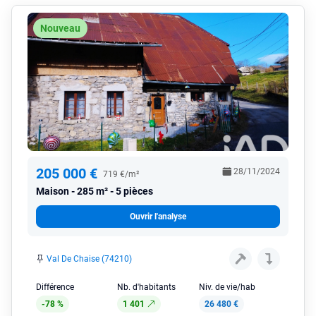
Nouveau
205 000 €
28/11/2024
719 €/m²
Maison
285 m² - 5 pièces
Ouvrir l'analyse
Val De Chaise (74210)
Différence
Nb. d'habitants
Niv. de vie/hab
-78 %
1 401
26 480 €