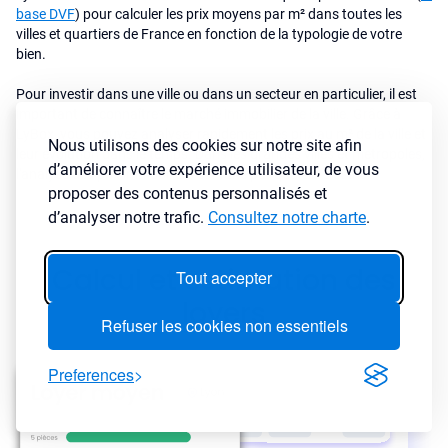
base DVF
) pour calculer les prix moyens par m² dans toutes les
villes et quartiers de France en fonction de la typologie de votre
bien.
Pour investir dans une ville ou dans un secteur en particulier, il est
important de connaître le marché immobilier de la ville. Grâce à
LyBox, vous pouvez analyser rapidement les prix au m² de la ville et
Nous utilisons des cookies sur notre site afin
leur évolution dans le temps. Dans les grandes villes et metropoles,
d’améliorer votre expérience utilisateur, de vous
l'analyse des prix immobiliers est faite par quartiers et Iris.
proposer des contenus personnalisés et
d’analyser notre trafic.
Consultez notre charte
.
Calcul et estimation des
Tout accepter
loyers
Refuser les cookies non essentiels
Preferences