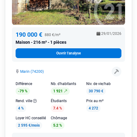
190 000 €
29/01/2026
880 €/m²
Maison
216 m² - 1 pièces
Ouvrir l'analyse
Marin (74200)
Différence
Nb. d'habitants
Niv. de vie/hab
-79 %
1 921
30 790 €
Rend. ville
Étudiants
Prix au m²
4 %
7.4 %
4 272
Loyer HC conseillé
Chômage
2 595 €/mois
5.2 %