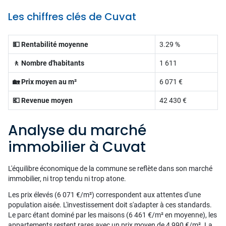
Les chiffres clés de Cuvat
💵 Rentabilité moyenne
3.29 %
🚶 Nombre d'habitants
1 611
🏡 Prix moyen au m²
6 071 €
💶 Revenue moyen
42 430 €
Analyse du marché
immobilier à Cuvat
L'équilibre économique de la commune se reflète dans son marché
immobilier, ni trop tendu ni trop atone.
Les prix élevés (6 071 €/m²) correspondent aux attentes d'une
population aisée. L'investissement doit s'adapter à ces standards.
Le parc étant dominé par les maisons (6 461 €/m² en moyenne), les
appartements restent rares avec un prix moyen de 4 990 €/m². La