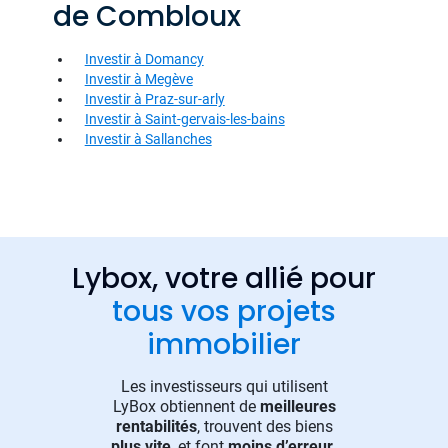
de Combloux
Investir à Domancy
Investir à Megève
Investir à Praz-sur-arly
Investir à Saint-gervais-les-bains
Investir à Sallanches
Lybox, votre allié pour
tous vos projets
immobilier
Les investisseurs qui utilisent
LyBox obtiennent de
meilleures
rentabilités
, trouvent des biens
plus vite
, et font
moins d’erreur
.