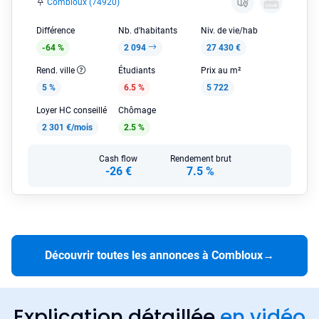
Combloux (74920)
Différence
Nb. d'habitants
Niv. de vie/hab
-64 %
2 094
27 430 €
Rend. ville
Étudiants
Prix au m²
5 %
6.5 %
5 722
Loyer HC conseillé
Chômage
2 301 €/mois
2.5 %
Cash flow
Rendement brut
-26 €
7.5 %
Découvrir toutes les annonces à Combloux
→
Explication détaillée
en vidéo