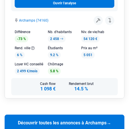
Ouvrir l'analyse
Archamps (74160)
Différence
Nb. d'habitants
Niv. de vie/hab
-73 %
2 458
54 120 €
Rend. ville
Étudiants
Prix au m²
6 %
9.2 %
5 051
Loyer HC conseillé
Chômage
2 499 €/mois
5.8 %
Cash flow
Rendement brut
1 098 €
14.5 %
Découvrir toutes les annonces à Archamps
→