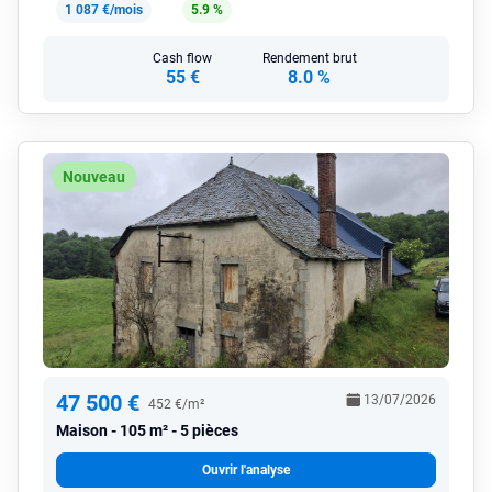
1 087 €/mois
5.9 %
Cash flow
Rendement brut
55 €
8.0 %
Nouveau
47 500 €
13/07/2026
452 €/m²
Maison
105 m² - 5 pièces
Ouvrir l'analyse