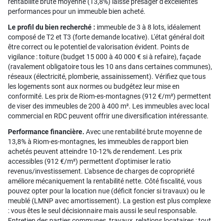
rentabilité brute moyenne (13,8%) laisse présager d'excellentes
performances pour un immeuble bien acheté.
Le profil du bien recherché :
immeuble de 3 à 8 lots, idéalement
composé de T2 et T3 (forte demande locative). L'état général doit
être correct ou le potentiel de valorisation évident. Points de
vigilance : toiture (budget 15 000 à 40 000 € si à refaire), façade
(ravalement obligatoire tous les 10 ans dans certaines communes),
réseaux (électricité, plomberie, assainissement). Vérifiez que tous
les logements sont aux normes ou budgétez leur mise en
conformité. Les prix de Riom-es-montagnes (912 €/m²) permettent
de viser des immeubles de 200 à 400 m². Les immeubles avec local
commercial en RDC peuvent offrir une diversification intéressante.
Performance financière.
Avec une rentabilité brute moyenne de
13,8% à Riom-es-montagnes, les immeubles de rapport bien
achetés peuvent atteindre 10-12% de rendement. Les prix
accessibles (912 €/m²) permettent d'optimiser le ratio
revenus/investissement. L'absence de charges de copropriété
améliore mécaniquement la rentabilité nette. Côté fiscalité, vous
pouvez opter pour la location nue (déficit foncier si travaux) ou le
meublé (LMNP avec amortissement). La gestion est plus complexe
: vous êtes le seul décisionnaire mais aussi le seul responsable.
Entretien des parties communes, travaux, relations locataires : tout