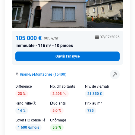
105 000 €
07/07/2026
905 €/m²
Immeuble
116 m² - 10 pièces
Ouvrir l'analyse
Riom-Es-Montagnes (15400)
Différence
Nb. d'habitants
Niv. de vie/hab
23 %
2 403
21 350 €
Rend. ville
Étudiants
Prix au m²
14 %
5.0 %
735
Loyer HC conseillé
Chômage
1 600 €/mois
5.9 %