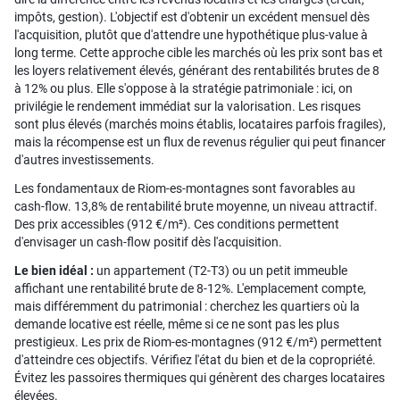
impôts, gestion). L'objectif est d'obtenir un excédent mensuel dès
l'acquisition, plutôt que d'attendre une hypothétique plus-value à
long terme. Cette approche cible les marchés où les prix sont bas et
les loyers relativement élevés, générant des rentabilités brutes de 8
à 12% ou plus. Elle s'oppose à la stratégie patrimoniale : ici, on
privilégie le rendement immédiat sur la valorisation. Les risques
sont plus élevés (marchés moins établis, locataires parfois fragiles),
mais la récompense est un flux de revenus régulier qui peut financer
d'autres investissements.
Les fondamentaux de Riom-es-montagnes sont favorables au
cash-flow. 13,8% de rentabilité brute moyenne, un niveau attractif.
Des prix accessibles (912 €/m²). Ces conditions permettent
d'envisager un cash-flow positif dès l'acquisition.
Le bien idéal :
un appartement (T2-T3) ou un petit immeuble
affichant une rentabilité brute de 8-12%. L'emplacement compte,
mais différemment du patrimonial : cherchez les quartiers où la
demande locative est réelle, même si ce ne sont pas les plus
prestigieux. Les prix de Riom-es-montagnes (912 €/m²) permettent
d'atteindre ces objectifs. Vérifiez l'état du bien et de la copropriété.
Évitez les passoires thermiques qui génèrent des charges locataires
élevées.