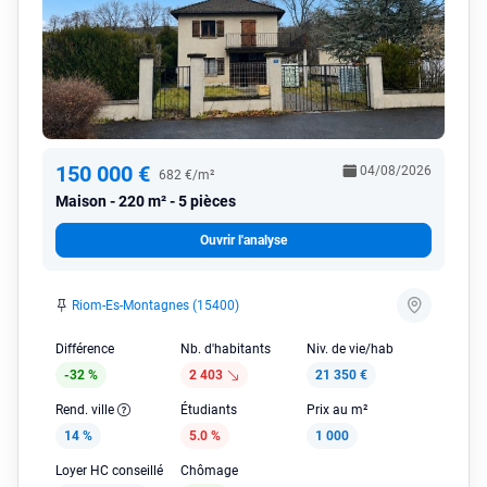
150 000 €
04/08/2026
682 €/m²
Maison
220 m² - 5 pièces
Ouvrir l'analyse
Riom-Es-Montagnes (15400)
Différence
Nb. d'habitants
Niv. de vie/hab
-32 %
2 403
21 350 €
Rend. ville
Étudiants
Prix au m²
14 %
5.0 %
1 000
Loyer HC conseillé
Chômage