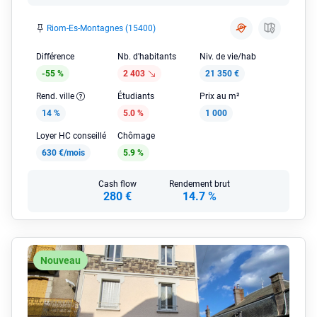
Riom-Es-Montagnes (15400)
Différence
Nb. d'habitants
Niv. de vie/hab
-55 %
2 403
21 350 €
Rend. ville
Étudiants
Prix au m²
14 %
5.0 %
1 000
Loyer HC conseillé
Chômage
630 €/mois
5.9 %
Cash flow
Rendement brut
280 €
14.7 %
Nouveau