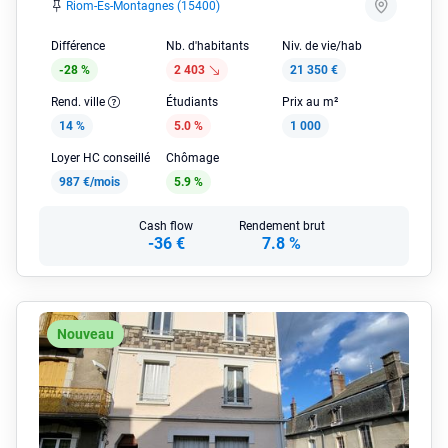
Riom-Es-Montagnes (15400)
Différence
Nb. d'habitants
Niv. de vie/hab
-28 %
2 403
21 350 €
Rend. ville
Étudiants
Prix au m²
14 %
5.0 %
1 000
Loyer HC conseillé
Chômage
987 €/mois
5.9 %
Cash flow
Rendement brut
-36 €
7.8 %
Nouveau