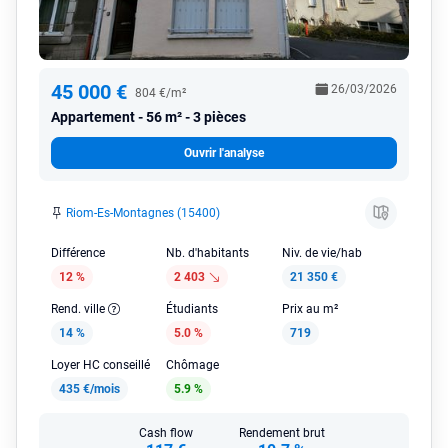
45 000 €
26/03/2026
804 €/m²
Appartement
56 m² - 3 pièces
Ouvrir l'analyse
Riom-Es-Montagnes (15400)
Différence
Nb. d'habitants
Niv. de vie/hab
12 %
2 403
21 350 €
Rend. ville
Étudiants
Prix au m²
14 %
5.0 %
719
Loyer HC conseillé
Chômage
435 €/mois
5.9 %
Cash flow
Rendement brut